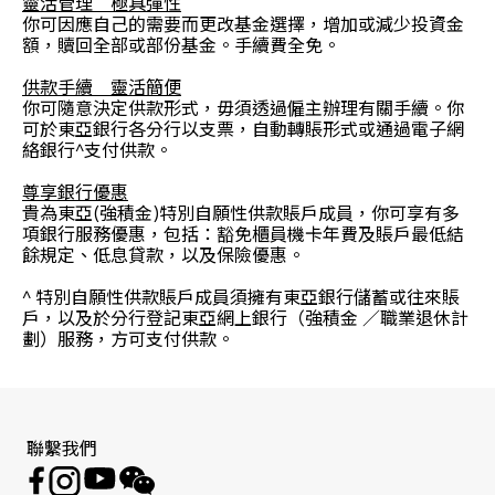
靈活管理 極具彈性
你可因應自己的需要而更改基金選擇，增加或減少投資金
額，贖回全部或部份基金。手續費全免。
供款手續 靈活簡便
你可隨意決定供款形式，毋須透過僱主辦理有關手續。你
可於東亞銀行各分行以支票，自動轉賬形式或通過電子網
絡銀行^支付供款。
尊享銀行優惠
貴為東亞(強積金)特別自願性供款賬戶成員，你可享有多
項銀行服務優惠，包括：豁免櫃員機卡年費及賬戶最低結
餘規定、低息貸款，以及保險優惠。
^ 特別自願性供款賬戶成員須擁有東亞銀行儲蓄或往來賬
戶，以及於分行登記東亞網上銀行（強積金 ／職業退休計
劃）服務，方可支付供款。
聯繫我們