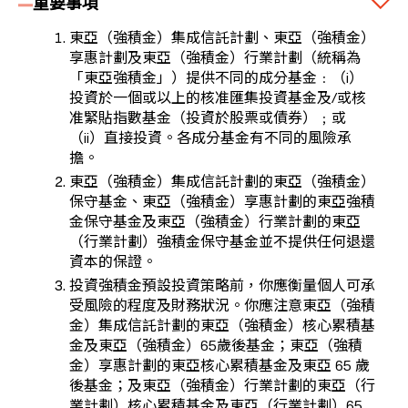
重要事項
東亞（強積金）集成信託計劃、東亞（強積金）
享惠計劃及東亞（強積金）行業計劃（統稱為
「東亞強積金」）提供不同的成分基金﹕（i）
投資於一個或以上的核准匯集投資基金及/或核
准緊貼指數基金（投資於股票或債券）﹔或
（ii）直接投資。各成分基金有不同的風險承
擔。
東亞（強積金）集成信託計劃的東亞（強積金）
保守基金、東亞（強積金）享惠計劃的東亞強積
金保守基金及東亞（強積金）行業計劃的東亞
（行業計劃）強積金保守基金並不提供任何退還
資本的保證。
投資強積金預設投資策略前，你應衡量個人可承
受風險的程度及財務狀況。你應注意東亞（強積
金）集成信託計劃的東亞（強積金）核心累積基
金及東亞（強積金）65歲後基金；東亞（強積
金）享惠計劃的東亞核心累積基金及東亞 65 歲
後基金；及東亞（強積金）行業計劃的東亞（行
業計劃）核心累積基金及東亞（行業計劃）65