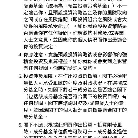
歲後基金（統稱為「預設投資策略基金」）不一
定適合你，且預設投資策略基金及你的風險取向
之間或存在風險錯配（即投資組合之風險或會大
於你的風險承受能力）。如你就預設投資策略是
否適合你有任何疑問，你應徵詢財務及/或專業
人士之意見，並因應你的個人情況而作出最適合
你的投資決定。
你應注意，實施預設投資策略後或會影響你的強
積金投資及累算權益。如你就你或會受到之影響
有任何疑問，你應向受託人查詢。
投資涉及風險。在作出投資選擇前，閣下必須衡
量個人可承受風險的程度及財政狀況。在選擇成
分基金時，如閣下對若干成分基金是否適合閣下
（包括該成分基金是否符合閣下的投資目標）有
任何疑問，閣下應諮詢財務及/或專業人士的意
見，並因應閣下的個人狀況而選擇最適合閣下的
成分基金。
閣下不應只根據此網頁作出投資。投資附帶風
險，成分基金單位價格可跌可升。成分基金過往