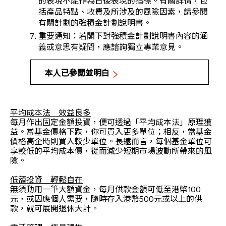
的表現不能作為日後表現的指標。有關詳情，包
括產品特點、收費及所涉及的風險因素，請參閱
有關計劃的強積金計劃說明書。
重要通知：若閣下對強積金計劃說明書內容的涵
義或意思有疑問，應諮詢獨立專業意見。
本人已參閱並明白
平均成本法 效益良多
每月作出固定金額投資，便可透過「平均成本法」原理獲
益。當基金價格下跌，你可買入更多單位；相反，當基金
價格高企時則買入較少單位。長遠而言，每個基金單位可
享較低的平均成本價，從而減少短期市場波動所帶來的風
險。
低額投資 輕鬆自在
無須動用一筆大額資金，每月供款金額可低至港幣100
元，或因應個人需要，隨時存入港幣500元或以上的供
款，就可展開退休大計。