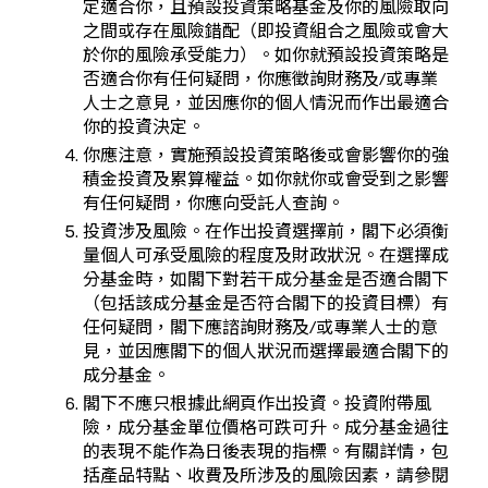
定適合你，且預設投資策略基金及你的風險取向
之間或存在風險錯配（即投資組合之風險或會大
於你的風險承受能力）。如你就預設投資策略是
否適合你有任何疑問，你應徵詢財務及/或專業
人士之意見，並因應你的個人情況而作出最適合
你的投資決定。
你應注意，實施預設投資策略後或會影響你的強
積金投資及累算權益。如你就你或會受到之影響
有任何疑問，你應向受託人查詢。
投資涉及風險。在作出投資選擇前，閣下必須衡
量個人可承受風險的程度及財政狀況。在選擇成
分基金時，如閣下對若干成分基金是否適合閣下
（包括該成分基金是否符合閣下的投資目標）有
任何疑問，閣下應諮詢財務及/或專業人士的意
見，並因應閣下的個人狀況而選擇最適合閣下的
成分基金。
閣下不應只根據此網頁作出投資。投資附帶風
險，成分基金單位價格可跌可升。成分基金過往
的表現不能作為日後表現的指標。有關詳情，包
括產品特點、收費及所涉及的風險因素，請參閱