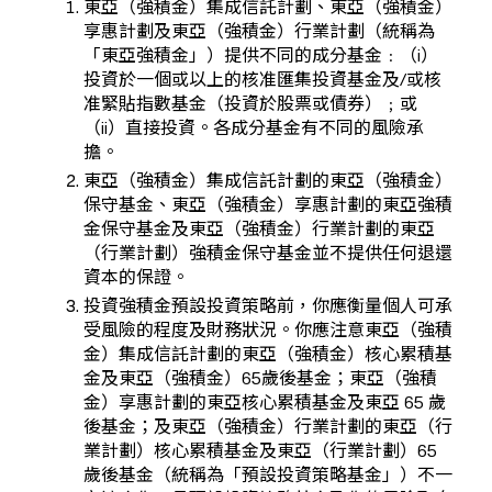
東亞（強積金）集成信託計劃、東亞（強積金）
享惠計劃及東亞（強積金）行業計劃（統稱為
「東亞強積金」）提供不同的成分基金﹕（i）
投資於一個或以上的核准匯集投資基金及/或核
准緊貼指數基金（投資於股票或債券）﹔或
（ii）直接投資。各成分基金有不同的風險承
擔。
東亞（強積金）集成信託計劃的東亞（強積金）
保守基金、東亞（強積金）享惠計劃的東亞強積
金保守基金及東亞（強積金）行業計劃的東亞
（行業計劃）強積金保守基金並不提供任何退還
資本的保證。
投資強積金預設投資策略前，你應衡量個人可承
受風險的程度及財務狀況。你應注意東亞（強積
金）集成信託計劃的東亞（強積金）核心累積基
金及東亞（強積金）65歲後基金；東亞（強積
金）享惠計劃的東亞核心累積基金及東亞 65 歲
後基金；及東亞（強積金）行業計劃的東亞（行
業計劃）核心累積基金及東亞（行業計劃）65
歲後基金（統稱為「預設投資策略基金」）不一