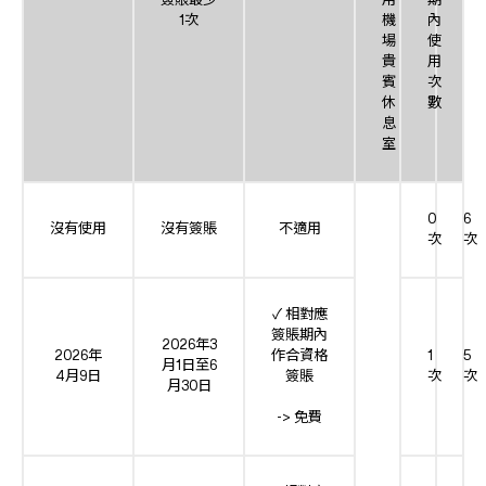
簽賬最少
用
期
1次
機
內
場
使
貴
用
賓
次
休
數
息
室
0
6
沒有使用
沒有簽賬
不適用
次
次
✓ 相對應
簽賬期內
2026年3
2026年
作合資格
1
5
月1日至6
4月9日
簽賬
次
次
月30日
-> 免費