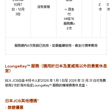
2026年
簽賬
10月7
2
0
沒有簽賬
日、12月
-> 須支
次
次
3日
付
HK$78
服務費x
2次
服務期內6次限額已耗用，如要繼續使用，需支付標準費用
LoungeKey™ 服務（適用於日本及夏威夷以外的貴賓休息
室）
BEA JCB白金卡持卡人於2026 年 1 月 1 日至 2026 年 12 月 31 日可免費
使用2次於海外指定LoungeKey™ 服務的機場貴賓休息室。
+
日本JCB其他禮遇
-
旅遊
優惠