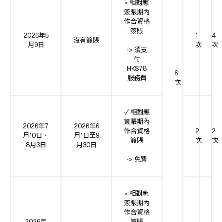
× 相對應
簽賬期內
作合資格
簽賬
2026年5
1
4
沒有簽賬
月9日
次
次
-> 須支
付
HK$78
6
服務費
次
✓ 相對應
簽賬期內
2026年7
2026年6
作合資格
2
2
月10日、
月1日至9
簽賬
次
次
8月3日
月30日
-> 免費
× 相對應
簽賬期內
作合資格