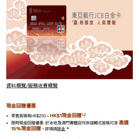
資料概覽/服務收費概覽
現金回贈優惠
1,2
HK$1
現金回贈
零售簽賬每HK$250 =
高達
限時現金回贈優惠: 於本地及澳門實體店作非接觸式簽賬可享
15%現金回贈
。
，詳情請
按此