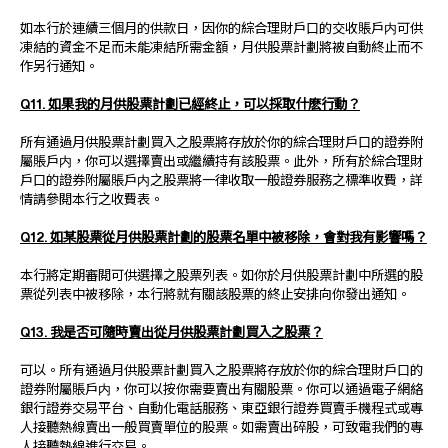
如本行於連續三個月的供款日，因你的綜合理財戶口的交收賬戶内可供
凍結的資金不足而未能凍結所需金額，月供股票計劃將被自動終止而不
作另行通知。
Q11. 如果我的月供股票計劃已經終止，可以採取什麽行動？
所有通過月供股票計劃買入之股票將存放於你的綜合理財戶口的證券附
屬賬戶内，你可以選擇賣出或繼續持有該股票。此外，所有於綜合理財
戶口的證券附屬賬戶内之股票將一律收取一般證券服務之標準收費，詳
情請參閲本行之收費表。
Q12. 如某股票從月供股票計劃的股票名單中被移除，會對我有影響嗎？
本行將定期審閲可供選擇之股票列表。如你於月供股票計劃中所選的股
票從列表中被移除，本行將就有關該股票的終止安排向你發出通知。
Q13. 我是否可隨時賣出從月供股票計劃買入之股票？
可以。所有通過月供股票計劃買入之股票將存放於你的綜合理財戶口的
證券附屬賬戶内，你可以按你需要賣出有關股票。你可以通過電子網絡
銀行證券交易平台、自動化電話服務、東亞銀行證券買賣手機程式或專
人接聽熱線賣出一般買賣單位的股票。如需賣出碎股，可致電我們的專
人接聽熱線進行交易。