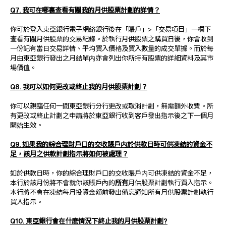
Q7. 我可在哪裏查看有關我的月供股票計劃的詳情？
你可於登入東亞銀行電子網絡銀行後在「賬戶」>「交易項目」一欄下
查看有關月供股票的交易紀錄。於執行月供股票之購買日後，你會收到
一份記有當日交易詳情、平均買入價格及買入數量的成交單據。而於每
月由東亞銀行發出之月結單内亦會列出你所持有股票的詳細資料及其市
場價值。
Q8. 我可以如何更改或終止我的月供股票計劃？
你可以親臨任何一間東亞銀行分行更改或取消計劃，無需額外收費。所
有更改或終止計劃之申請將於東亞銀行收到客戶發出指示後之下一個月
開始生效。
Q9. 如果我的綜合理財戶口的交收賬戶内於供款日時可供凍結的資金不
足，該月之供款計劃指示將如何被處理？
如於供款日時，你的綜合理財戶口的交收賬戶内可供凍結的資金不足，
本行於該月份將不會就你該賬戶內的
所有
月供股票計劃執行買入指示。
本行將不會在凍結每月投資金額前發出備忘通知所有月供股票計劃執行
買入指示。
Q10. 東亞銀行會在什麽情況下終止我的月供股票計劃?