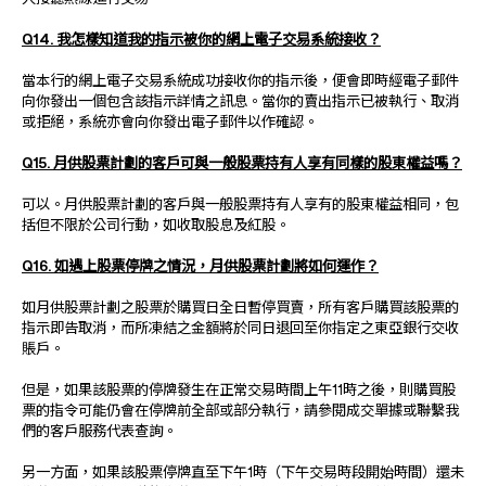
Q14. 我怎樣知道我的指示被你的網上電子交易系統接收？
當本行的網上電子交易系統成功接收你的指示後，便會即時經電子郵件
向你發出一個包含該指示詳情之訊息。當你的賣出指示已被執行、取消
或拒絕，系統亦會向你發出電子郵件以作確認。
Q15. 月供股票計劃的客戶可與一般股票持有人享有同樣的股東權益嗎？
可以。月供股票計劃的客戶與一般股票持有人享有的股東權益相同，包
括但不限於公司行動，如收取股息及紅股。
Q16. 如遇上股票停牌之情況，月供股票計劃將如何運作？
如月供股票計劃之股票於購買日全日暫停買賣，所有客戶購買該股票的
指示即告取消，而所凍結之金額將於同日退回至你指定之東亞銀行交收
賬戶。
但是，如果該股票的停牌發生在正常交易時間上午11時之後，則購買股
票的指令可能仍會在停牌前全部或部分執行，請參閱成交單據或聯繫我
們的客戶服務代表查詢。
另一方面，如果該股票停牌直至下午1時（下午交易時段開始時間）還未