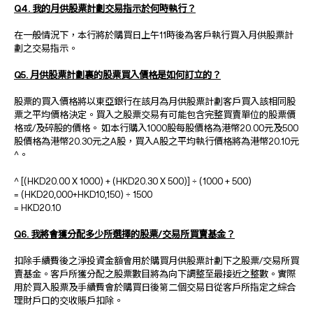
Q4. 我的月供股票計劃交易指示於何時執行？
在一般情況下，本行將於購買日上午11時後為客戶執行買入月供股票計
劃之交易指示。
Q5. 月供股票計劃裏的股票買入價格是如何訂立的？
股票的買入價格將以東亞銀行在該月為月供股票計劃客戶買入該相同股
票之平均價格決定。買入之股票交易有可能包含完整買賣單位的股票價
格或/及碎股的價格。 如本行購入1000股每股價格為港幣20.00元及500
股價格為港幣20.30元之A股，買入A股之平均執行價格將為港幣20.10元
^。
^ [(HKD20.00 X 1000) + (HKD20.30 X 500)] ÷ (1000 + 500)
= (HKD20,000+HKD10,150) ÷ 1500
= HKD20.10
Q6. 我將會獲分配多少所選擇的股票/交易所買賣基金？
扣除手續費後之淨投資金額會用於購買月供股票計劃下之股票/交易所買
賣基金。客戶所獲分配之股票數目將為向下調整至最接近之整數。實際
用於買入股票及手續費會於購買日後第二個交易日從客戶所指定之綜合
理財戶口的交收賬戶扣除。