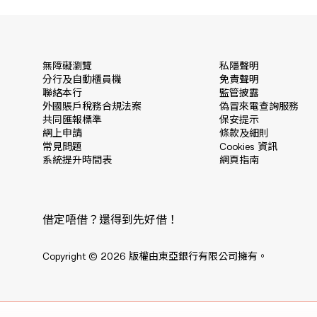
2.
你的自動櫃員機密碼 (ATM
3.
你可於香港內任何東亞銀行或銀
無障礙瀏覽
私隱聲明
分行及自動櫃員機
免責聲明
貨幣扣賬卡。
聯絡本行
監管披露
外國賬戶稅務合規法案
偽冒來電查詢服務
共同匯報標準
保安提示
*
不包括星期六、星期日、公眾假期及 8 號
網上申請
條款及細則
常見問題
Cookies 資訊
啟動新卡後，持卡人可即時於 B
系統提升時間表
網頁指南
借定唔借？還得到先好借！
Copyright © 2026 版權由東亞銀行有限公司擁有。