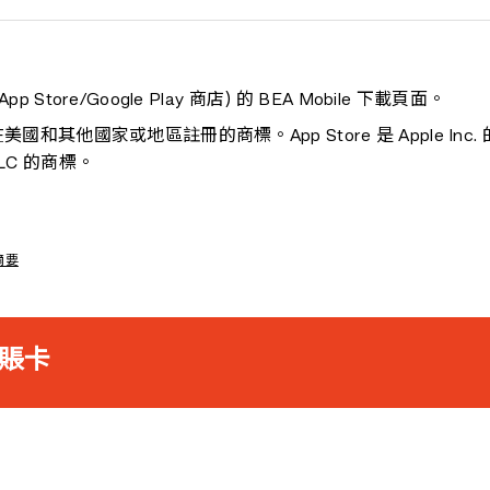
i-Account）
 啟動新卡。
從選單中選擇「扣賬卡」> 立即啟動
Store/Google Play 商店) 的 BEA Mobile 下載頁面。
張多貨幣扣賬卡。本卡不設附屬卡。不適用於聯名戶口、
Inc. 在美國和其他國家或地區註冊的商標。App Store 是 Apple Inc. 
 LLC 的商標。
數字)
或使用生物識別驗證
摘要
服務，你可以透過輸入發送給你的一次性密碼啟動新卡。
賬卡
確認收據啟動新卡。
據並將其寄回本行。