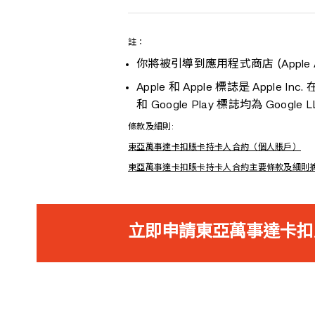
i-Account（不包括 Youth 
請即
按此
透過 BEA Mobile
註：
BEA GOAL
1.
登入 BEA Mobile > 
你將被引導到應用程式商店 (Apple App 
每個個人綜合戶口僅限連接一
2.
選擇「到期日」
Apple 和 Apple 標誌是 Apple 
和 Google Play 標誌均為 Google
戶口。
3.
輸入自動櫃員機密碼 (六位
條款及細則:
東亞萬事達卡扣賬卡持卡人合約（個人賬戶）
4.
輸入「i-Token 密碼」
東亞萬事達卡扣賬卡持卡人合約主要條款及細則
註：如你的賬戶不適用於 i-Token 
5.
完成啟動
立即申請東亞萬事達卡扣
你亦可以透過扣賬卡郵件上的
1.
簽署扣賬卡郵件上的確認收