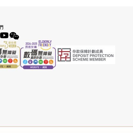
PIN)，以啟動你的多
們
動外幣兌換狀態。