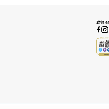
*
 PIN) 將在本行收到確認收據後的 6 個營業日
內發出。
通 (JETCO) 成員銀行的自動櫃員機更改密碼 (ATM 
聯繫我
或以上颱風信號或黑色暴雨警告生效的日子
EA Mobile 設定簽賬及提款限額、切換獎賞模式及自