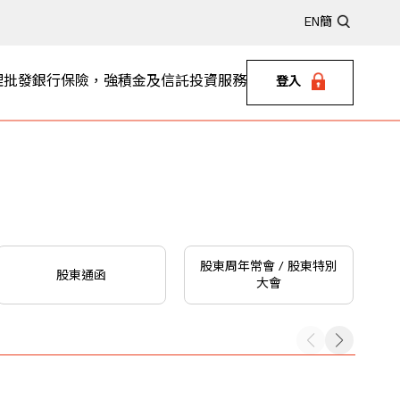
EN
簡
理
批發銀行
保險，強積金及信託
投資服務
登入
股東周年常會 / 股東特別
股東通函
大會