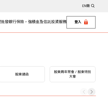
EN
簡
理
批發銀行
保險，強積金及信託
投資服務
登入
股東周年常會 / 股東特別
股東通函
大會