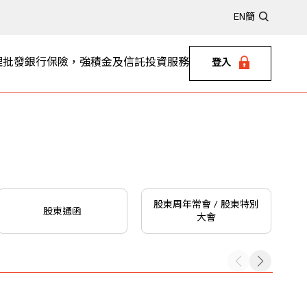
EN
簡
理
批發銀行
保險，強積金及信託
投資服務
登入
股東周年常會 / 股東特別
股東通函
大會