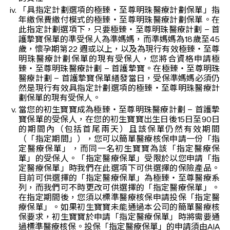
「具指定計劃選項的極臻‧至尊明珠醫療計劃保單」指
年繳保費繳付模式的極臻‧至尊明珠醫療計劃保單。在
此指定計劃選項下，只要極臻‧至尊明珠醫療計劃 – 首
護摯寶保單的準受保人為準媽媽，而準媽媽為18歲至45
歲，懷孕期第22 週或以上，以及為現行有效極臻‧至尊
明珠醫療計劃保單的現有受保人，您將合資格申請極
臻‧至尊明珠醫療計劃 – 首護摯寶。在極臻‧至尊明珠
醫療計劃 – 首護摯寶保單繕發當日，受保準媽媽必須仍
然是現行有效具指定計劃選項的極臻‧至尊明珠醫療計
劃保單的現有受保人。
當您的初生寶寶成為極臻‧至尊明珠醫療計劃 – 首護摯
寶保單的受保人，在您的初生寶寶出生日後15日至90日
的期間內（包括首尾兩天）且該保單仍然有效期間
（「指定期間」），您可以簡單醫療核保申請一份「指
定醫療保單」，而同一名初生寶寶為該「指定醫療保
單」的受保人。「指定醫療保單」受限於以您申請「指
定醫療保單」時我們在此選項下可供選擇的保險產品。
目前可供選擇的「指定醫療保單」為極臻‧至尊醫療系
列，而我們可不時更改可供選擇的「指定醫療保單」。
在指定期間後，您須以標準醫療核保申請投保「指定醫
療保單」。如果初生寶寶未能通過本公司的簡單醫療核
保要求，初生寶寶於申請「指定醫療保單」時將需要通
過標準醫療核保。投保「指定醫療保單」的申請須由AIA