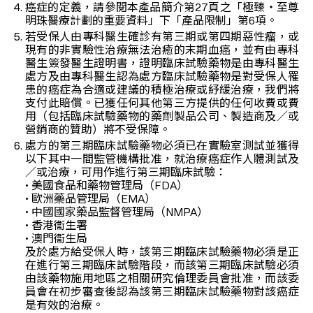
癌症的定義，請參閱本產品簡介第27頁之「極臻‧至尊
明珠醫療計劃的重要資料」下「產品限制」第6項。
若受保人由專科醫生確診有第三期或第四期惡性瘤，或
現有的非實驗性治療無法治癒的末期血癌，並有由專科
醫生簽發醫生證明書，證明臨床試驗藥物是由專科醫生
處方及由專科醫生認為處方臨床試驗藥物是對受保人罹
患的癌症為合適或建議的積極治療或紓緩治療，我們將
支付此賠償。已獲任何其他第三方提供的任何收費或費
用（包括臨床試驗藥物的藥劑製品公司、製造商及／或
營銷商的贊助）將不受保障。
處方的第三期臨床試驗藥物必須已在實驗室測試並獲得
以下其中一間監管機構批准，就治療癌症作人體測試及
／或治療，可用作進行第三期臨床試驗：
• 美國食品和藥物管理局（FDA）
• 歐洲藥品管理局（EMA）
• 中國國家藥品監督管理局（NMPA）
• 香港衞生署
• 澳門衞生局
及於處方給受保人時，該第三期臨床試驗藥物必須是正
在進行第三期臨床試驗階段，而該第三期臨床試驗必須
由該藥物施用地區之相關研究倫理委員會批准，而該委
員會在初步審查後認為該第三期臨床試驗藥物對該癌症
是有效的治療。