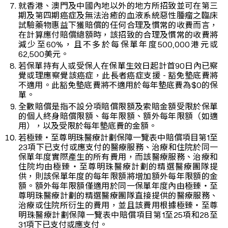
就香港、澳門及中國內地以外的地方所招致並可在第三
期及第四期癌症及無法治癒的血液系統惡性腫瘤之臨床
試驗藥物惠益下獲賠償的任何合理及慣常的收費而言，
在計算應付賠償總額時，該招致的合理及慣常的收費將
減少至60%，且不多於每保單年度500,000港元或
62,500美元。
若保單持有人或受保人在保單生效日起計首90日內已察
覺或理應察覺該癌症，此長者癌症支援 - 豁免墊底費將
不適用。此豁免墊底費將不適用於每年墊底費為$0的保
單。
全數賠償是指不設分項賠償限額及索賠金額受限於保單
的個人終身賠償限額、每年限額、額外每年限額（如適
用），以及受限於每年墊底費的金額。
若極臻‧至尊明珠醫療計劃保障一覽表中賠償項目第1至
23項下已支付或應支付的醫療服務、治療和住院於同一
保單年度實際產生的所有費用，而該醫療服務、治療和
住院均由極臻‧至尊明珠醫療計劃的精選醫療團隊提
供，則該保單年度的每年限額將增加額外每年限額的金
額。額外每年限額僅適用於同一保單年度內由極臻‧至
尊明珠醫療計劃的精選醫療團隊直接提供的醫療服務、
治療或住院所衍生的費用，並且該費用根據極臻‧至尊
明珠醫療計劃保障一覽表中賠償項目第1至25項和28至
31項下已支付或應支付。