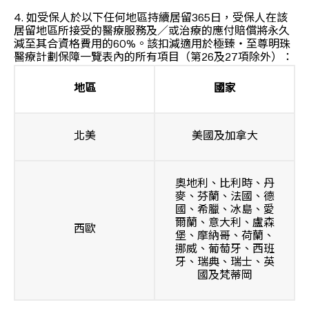
4. 如受保人於以下任何地區持續居留365日，受保人在該
居留地區所接受的醫療服務及／或治療的應付賠償將永久
減至其合資格費用的60%。該扣減適用於極臻‧至尊明珠
醫療計劃保障一覽表內的所有項目（第26及27項除外）：
地區
國家
北美
美國及加拿大
奧地利、比利時、丹
麥、芬蘭、法國、德
國、希臘、冰島、愛
爾蘭、意大利、盧森
西歐
堡、摩納哥、荷蘭、
挪威、葡萄牙、西班
牙、瑞典、瑞士、英
國及梵蒂岡