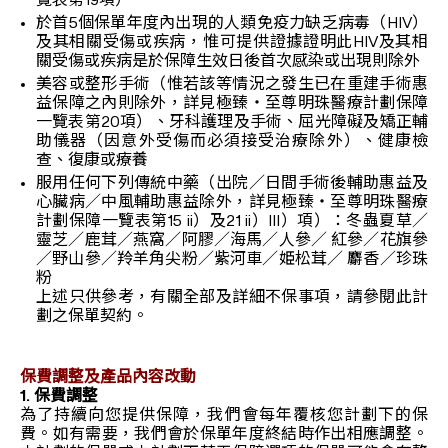
覽表第19項）
於首5個保單年度內出現的人類免疫力缺乏病毒（HIV）
及其相關受傷或疾病，惟可提供證據證明此HIV及其相
關受傷或疾病是於保障生效日後首次感染或出現則除外
美容或整形手術（惟若該等情況之發生已在重建手術惠
益保障之內則除外，詳見極臻‧至尊明珠醫療計劃保障
一覽表第20項）、牙科護理及手術、屈光障礙及矯正輔
助儀器（因意外受傷而必須接受治療除外）、健康檢
查、復康或療養
服用任何下列傳統中藥（出院／日間手術後輔助惠益及
心臟病／中風輔助惠益除外，詳見極臻‧至尊明珠醫療
計劃保障一覽表第15 ii）及21 ii）III）項）：冬蟲夏草／
靈芝／鹿茸／燕窩／阿膠／海馬／人參／ 紅參／花旗參
／野山參／羚羊角尖粉／紫河車／姫松茸／ 麝香／珍珠
粉
上述只供參考，有關全部及詳細不保事項，請參閱此計
劃之保單契約。
保費調整及產品內容改動
1. 保費調整
為了持續向您提供保障，我們會每年覆核您計劃下的保
費。如有需要，我們會於保單年度終結時作出相應調整。