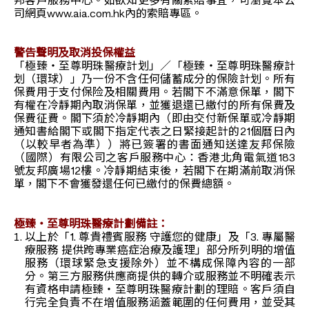
邦客戶服務中心。如欲知更多有關索賠事宜，可瀏覽本公
司網頁www.aia.com.hk內的索賠專區。
警告聲明及取消投保權益
「極臻‧至尊明珠醫療計划」／「極臻‧至尊明珠醫療計
划（環球）」乃一份不含任何儲蓄成分的保險計划。所有
保費用于支付保险及相關費用。若閣下不滿意保單，閣下
有權在冷靜期內取消保單，並獲退還已繳付的所有保費及
保費征費。閣下須於冷靜期內（即由交付新保單或冷靜期
通知書給閣下或閣下指定代表之日緊接起計的21個曆日內
（以較早者為準））將已簽署的書面通知送達友邦保險
（國際）有限公司之客戶服務中心：香港北角電氣道183
號友邦廣場12樓。冷靜期結束後，若閣下在期滿前取消保
單，閣下不會獲發還任何已繳付的保費總額。
極臻‧至尊明珠醫療計劃備註：
以上於「1. 尊貴禮賓服務 守護您的健康」及「3. 專屬醫
療服務 提供跨專業癌症治療及護理」部分所列明的增值
服務（環球緊急支援除外）並不構成保障內容的一部
分。第三方服務供應商提供的轉介或服務並不明確表示
有資格申請極臻‧至尊明珠醫療計劃的理賠。客戶須自
行完全負責不在增值服務涵蓋範圍的任何費用，並受其