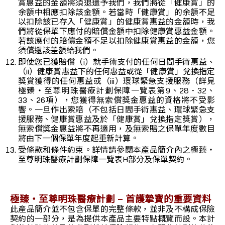
賞惠益的金額將須退還予我們，我們將從「健康賞」的
余額中相應扣除該金額。若當時「健康賞」的余額不足
以扣除該已存入「健康賞」的健康賞惠益的金額時，我
們將從保單下應付的賠償金額中扣除健康賞惠益金額。
若該應付的賠償金額不足以扣除健康賞惠益的金額，您
須償還該差額給我們。
即使您已獲賠償（i）就手術支付的任何日間手術惠益、
（ii）健康賞惠益下的任何惠益或從「健康賞」兌換指定
獎賞獲得的任何惠益或（iii）環球緊急支援服務（詳見
極臻‧至尊明珠醫療計劃保障一覽表第9、28 - 32、
33、26項），您獲得無索償獎金惠益的資格將不受影
響。一旦作出索賠（不包括日間手術惠益、環球緊急支
援服務、健康賞惠益及於「健康賞」兌換指定獎賞），
無索償獎金惠益將不再適用，及無索賠之保單年度數目
將由下一個保單年度起重新計算。
受條款和條件約束。詳情請參閱本產品簡介內之極臻‧
至尊明珠醫療計劃保障一覽表H部分及保單契約。
極臻‧至尊明珠醫療計劃 – 首護摯寶的重要資料
此產品簡介並不包含保單的完整條款，並非及不構成保險
契約的一部分，是為提供本產品主要特點概覽而設。本計