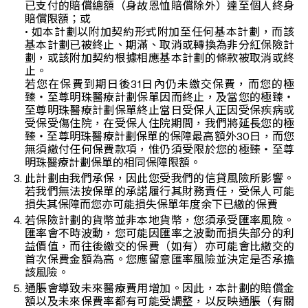
已支付的賠償總額（身故恩恤賠償除外）達至個人終身
賠償限額；或
• 如本計劃以附加契約形式附加至任何基本計劃，而該
基本計劃已被終止、期滿、取消或轉換為非分紅保險計
劃，或該附加契約根據相應基本計劃的條款被取消或終
止。
若您在保費到期日後31日內仍未繳交保費，而您的極
臻‧至尊明珠醫療計劃保單因而終止，及當您的極臻‧
至尊明珠醫療計劃保單終止當日受保人正因受保疾病或
受保受傷住院，在受保人住院期間，我們將延長您的極
臻‧至尊明珠醫療計劃保單的保障最高額外30日，而您
無須繳付任何保費款項，惟仍須受限於您的極臻‧至尊
明珠醫療計劃保單的相同保障限額。
此計劃由我們承保，因此您受我們的信貸風險所影響。
若我們無法按保單的承諾履行其財務責任，受保人可能
損失其保障而您亦可能損失保單年度余下已繳的保費
若保險計劃的貨幣並非本地貨幣，您須承受匯率風險。
匯率會不時波動，您可能因匯率之波動而損失部分的利
益價值，而往後繳交的保費（如有）亦可能會比繳交的
首次保費金額為高。您應留意匯率風險並決定是否承擔
該風險。
通脹會導致未來醫療費用增加。因此，本計劃的賠償金
額以及未來保費率都有可能受調整，以反映通脹（有關