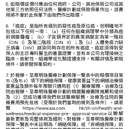
5. 如賠償或償付應由任何政府、公司、其他保險公司或其
他第三方依照任何法例、醫療計劃或保險保單作出，該費
用將不會於此保單下由我們作出賠償。
6. 「癌症」是指所有級別的惡性癌及原位癌，但明確地不
包括以下任何一項：（a）任何在組織病理學中分類為癌
前病變腫瘤；（b）子宮頸界定的異常病變定為第一階段
（CIN I）及第二階段（CIN II）；及（c）人體免疫力缺
乏病毒（HIV）感染同時存在的所有癌症。癌症須得到受
保人的主診專科醫生的書面證實，並有本公司合理接納之
臨床、放射性、組織學或化驗證據支持。有關詳情及索賠
條件，請參閱保單契約。
7. 於極臻‧至尊明珠醫療計劃保障一覽表中的賠償項目第
15 i)及15 ii）項下的網絡保障、健康賞惠益下的網絡治療獎
賞惠益及額外每年限額只適用若（1）醫療服務、治療及住
院由極臻‧至尊明珠醫療計劃的精選醫療團隊推薦和提供
及（2）您成功獲得我們就該醫療服務、治療及住院的醫
療費用預先批核（受限於我們當時的規則及條件）。請瀏
覽https://www.aia.com. hk/zh-cn/health-and-
wellness/medical-expense-pre- approval-service以瞭解
最新更新及完整條款及細則。對極臻‧至尊明珠醫療計劃
保障一覽表中未註明為「網絡保障」或「非網絡保障」的