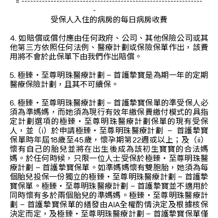
= --------------------------------------------------------------
-
受保人入住的病房的每日病房收費
4. 如賠償或償付應由任何政府、公司、其他保險公司或其
他第三方依照任何法例、醫療計劃或保險保單作出，該費
用將不會於此保單下由我們作出賠償。
5. 極臻‧至尊明珠醫療計劃 – 首護摯寶是為期一年的定期
醫療保險計劃，且其不可續保。
6. 極臻‧至尊明珠醫療計劃 – 首護摯寶保單的準受保人必
須為準媽媽，而她須為現行有效年繳保費繳付模式的具指
定計劃選項的極臻‧至尊明珠醫療計劃保單的現有受保
人，並（i）於申請極臻‧至尊明珠醫療計劃 – 首護摯寶
保單時年屆18歲至45歲，懷孕期第22週或以上；及（ii）
懷有自己的胎兒並將在出生後成為該初生寶寶的合法媽
媽。於任何時候，只限一位人士受保於極臻‧至尊明珠醫
療計劃 – 首護摯寶保單。如準媽媽懷有雙胞胎，她須為每
個胎兒投保一份獨立的極臻‧至尊明珠醫療計劃 – 首護摯
寶保單。極臻‧至尊明珠醫療計劃 – 首護摯寶並不適用於
同時懷有多於兩個胎兒的準媽媽。極臻‧至尊明珠醫療計
劃 – 首護摯寶保單的繕發由AIA全權酌情決定及根據核保
決定而定，及極臻‧至尊明珠醫療計劃 – 首護摯寶保單僅