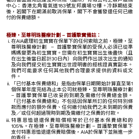
署的書面通知送達友邦保險（國際）有限公司之客戶服務
中心：香港北角電氣道183號友邦廣場12樓。冷靜期結束
後，若閣下在期滿前取消保單，閣下不會獲發還任何已繳
付的保費總額。
極臻‧至尊明珠醫療計劃 – 首護摯寶備註：
在AIA處理初生寶寶在保單下的任何索賠之前，極臻‧至
尊明珠醫療計劃 – 首護摯寶保單的受保人必須已從準
媽媽變更為初生寶寶。您需在初生寶寶出生後盡快（且
在出生後當日起計30日內）向我們作出該次出生的通知
及向我們提交初生寶寶出世證明書的經核證真實副本。
我們可能要求任何其他我們合理要求提供的資料或文
件。
「已付基本保費總和」是指由保單日期開始計算直至第1
個保單年度完結為止本公司就極臻‧至尊明珠醫療計劃
– 首護摯寶保單已收妥的到期及需繳付保費總金額。
「已付基本保費總和」不包括因保單所訂的任何特別條
款而應付的額外保費、任何繳付給我們之未到期的保費
及／或任何超過現時到期及需繳付之保費的付款。
特惠恩恤退還保費賠償相等於已付基本保費總和的
105%。在極臻‧至尊明珠醫療計劃 – 首護摯寶保單下
支付特惠恩恤退還保費賠償後，AIA於保單下並無進一步
的責任。