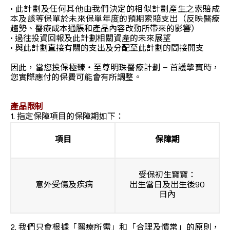
• 此計劃及任何其他由我們決定的相似計劃產生之索賠成
本及該等保單於未來保單年度的預期索賠支出（反映醫療
趨勢、醫療成本通脹和產品內容改動所帶來的影響）
• 過往投資回報及此計劃相關資產的未來展望
• 與此計劃直接有關的支出及分配至此計劃的間接開支
因此，當您投保極臻‧至尊明珠醫療計劃 – 首護摯寶時，
您實際應付的保費可能會有所調整。
產品限制
1. 指定保障項目的保障期如下：
項目
保障期
受保初生寶寶：
意外受傷及疾病
出生當日及出生後90
日內
2. 我們只會根據「醫療所需」和「合理及慣常」的原則，