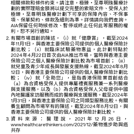
相關條款和條件約束。請注意，極臻‧至尊明珠醫療計
劃的實際理賠金額將以提交完整的索賠文件、受保人於
極臻‧至尊明珠醫療計劃下可享的保障內容、不保事
項、保單契約、條款及細則為準。詳情請向我們查詢。
AIA保留任何時候修改、暫停或終止任何此等服務的權
利，恕不另行通知。
有關市場首創的陳述，（i）就「健康賞」，截至2024
年11月1日，與香港主要保險公司提供的個人醫療保險計
劃比較；（ii）就臨床試驗藥物惠益，此計劃特點於
2024年4月22日首次由AIA推出市場，當時與香港主要
保險公司之個人醫療保險計劃比較為市場首創；（iii）
就兒童及青少年成長與發展支援熱線，截至2024年8月
12日，與香港主要保險公司提供的個人醫療保險計劃比
較；（iv）就「全助您」，是指香港保險業首創結合
（a）為合資格受保人提供專屬禮賓服務兼一系列醫療
與支援服務，以及（b）為合資格受保人父母提供中國
內地醫護家訪服務而成的醫療與支援服務。截至2024年
1月31日，與香港主要保險公司之同類型服務比較。有關
養生顧問為市場罕有的陳述，截至2024年8月12日，與
香港主要保險公司提供的個人醫療保險計劃比較。
資料來源：醫理說，2021年12月26日，
www.healthcarethinkers.com/2021/12/藥物進步助與癌
共存