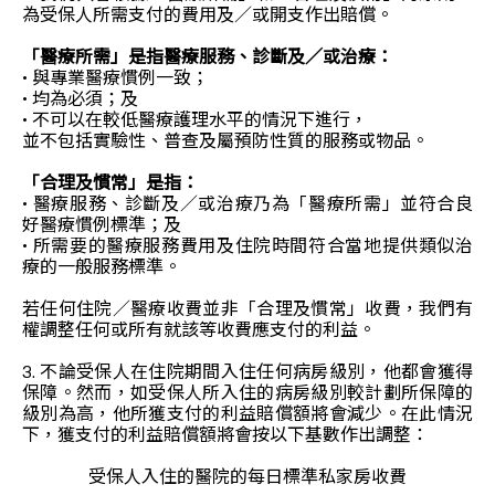
為受保人所需支付的費用及／或開支作出賠償。
「醫療所需」是指醫療服務、診斷及／或治療：
• 與專業醫療慣例一致；
• 均為必須；及
• 不可以在較低醫療護理水平的情況下進行，
並不包括實驗性、普查及屬預防性質的服務或物品。
「合理及慣常」是指：
• 醫療服務、診斷及／或治療乃為「醫療所需」並符合良
好醫療慣例標準；及
• 所需要的醫療服務費用及住院時間符合當地提供類似治
療的一般服務標準。
若任何住院／醫療收費並非「合理及慣常」收費，我們有
權調整任何或所有就該等收費應支付的利益。
3. 不論受保人在住院期間入住任何病房級別，他都會獲得
保障。然而，如受保人所入住的病房級別較計劃所保障的
級別為高，他所獲支付的利益賠償額將會減少。在此情況
下，獲支付的利益賠償額將會按以下基數作出調整：
受保人入住的醫院的每日標準私家房收費