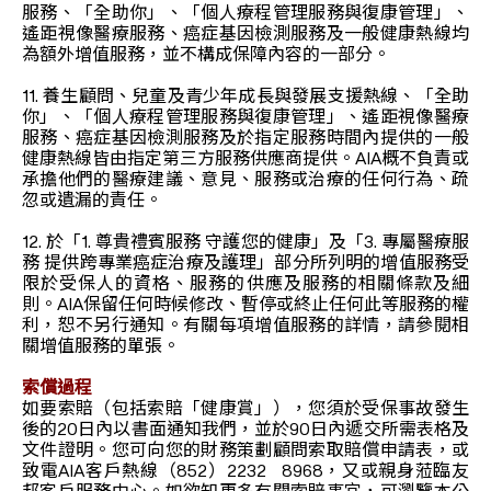
服務、「全助你」、「個人療程管理服務與復康管理」、
遙距視像醫療服務、癌症基因檢測服務及一般健康熱線均
為額外增值服務，並不構成保障內容的一部分。
11. 養生顧問、兒童及青少年成長與發展支援熱線、「全助
你」、「個人療程管理服務與復康管理」、遙距視像醫療
服務、癌症基因檢測服務及於指定服務時間內提供的一般
健康熱線皆由指定第三方服務供應商提供。AIA概不負責或
承擔他們的醫療建議、意見、服務或治療的任何行為、疏
忽或遺漏的責任。
12. 於「1. 尊貴禮賓服務 守護您的健康」及「3. 專屬醫療服
務 提供跨專業癌症治療及護理」部分所列明的增值服務受
限於受保人的資格、服務的供應及服務的相關條款及細
則。AIA保留任何時候修改、暫停或終止任何此等服務的權
利，恕不另行通知。有關每項增值服務的詳情，請參閱相
關增值服務的單張。
索償過程
如要索賠（包括索賠「健康賞」），您須於受保事故發生
後的20日內以書面通知我們，並於90日內遞交所需表格及
文件證明。您可向您的財務策劃顧問索取賠償申請表，或
致電AIA客戶熱線（852）2232 8968，又或親身蒞臨友