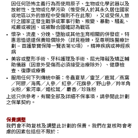
因任何恐怖主義行為而使用原子、生物或化學武器以及
放射性、生物或化學污染（惟受保人於其永久居住國家
或地區以外的旅程中受傷則不在此限），又或受保人旅
行之國家正發生戰爭或軍事行動、叛變、暴動、騷亂、
戒嚴或被困、或被聯合國確認為戰區
懷孕、流產、分娩、墮胎或其他生育相關的併發症，特
惠恩恤退還保費賠償除外（詳見極臻‧至尊明珠醫療計
劃 – 首護摯寶保障一覽表第10項），精神疾病或神經疾
病
美容或整形手術、牙科護理及手術、屈光障礙及矯正輔
助儀器（因意外受傷而必須接受治療除外）、健康檢
查、復康或療養
服用任何下列傳統中藥：冬蟲夏草／靈芝／鹿茸／燕窩
／阿膠／海馬／人參／ 紅參／花旗參／野山參／羚羊角
尖粉／紫河車／姫松茸／ 麝香／珍珠粉
上述只供參考，有關全部及詳細不保事項，請參閱此計劃
之保單契約。
保費調整
我們會不時复核及調整此計劃的保費。我們在复核時會考
慮的因素包括但不限於：