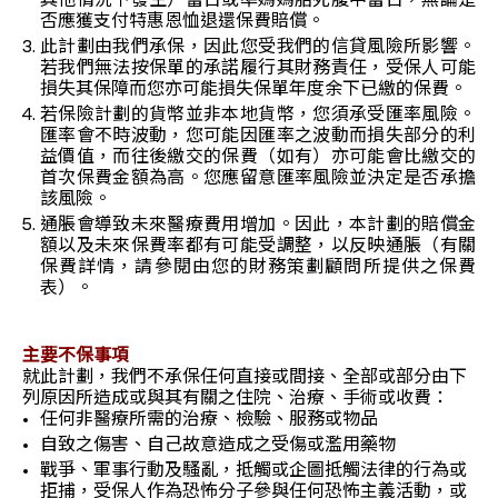
其他情況下發生）當日或準媽媽胎死腹中當日，無論是
否應獲支付特惠恩恤退還保費賠償。
此計劃由我們承保，因此您受我們的信貸風險所影響。
若我們無法按保單的承諾履行其財務責任，受保人可能
損失其保障而您亦可能損失保單年度余下已繳的保費。
若保險計劃的貨幣並非本地貨幣，您須承受匯率風險。
匯率會不時波動，您可能因匯率之波動而損失部分的利
益價值，而往後繳交的保費（如有）亦可能會比繳交的
首次保費金額為高。您應留意匯率風險並決定是否承擔
該風險。
通脹會導致未來醫療費用增加。因此，本計劃的賠償金
額以及未來保費率都有可能受調整，以反映通脹（有關
保費詳情，請參閱由您的財務策劃顧問所提供之保費
表）。
主要不保事項
就此計劃，我們不承保任何直接或間接、全部或部分由下
列原因所造成或與其有關之住院、治療、手術或收費：
任何非醫療所需的治療、檢驗、服務或物品
自致之傷害、自己故意造成之受傷或濫用藥物
戰爭、軍事行動及騷亂，抵觸或企圖抵觸法律的行為或
拒捕，受保人作為恐怖分子參與任何恐怖主義活動，或