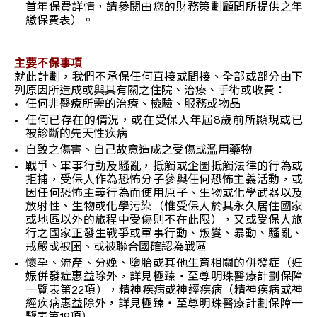
首年保費詳情，請參閱由您的財務策劃顧問所提供之年
繳保費表）。
主要不保事項
就此計劃，我們不承保任何直接或間接、全部或部分由下
列原因所造成或與其有關之住院、治療、手術或收費：
任何非醫療所需的治療、檢驗、服務或物品
任何已存在的情況，或在受保人年屆8歲前所顯現或已
被診斷的先天性疾病
自致之傷害、自己故意造成之受傷或濫用藥物
戰爭、軍事行動及騷亂，抵觸或企圖抵觸法律的行為或
拒捕，受保人作為恐怖分子參與任何恐怖主義活動，或
因任何恐怖主義行為而使用原子、生物或化學武器以及
放射性、生物或化學污染（惟受保人於其永久居住國家
或地區以外的旅程中受傷則不在此限），又或受保人旅
行之國家正發生戰爭或軍事行動、叛變、暴動、騷亂、
戒嚴或被困、或被聯合國確認為戰區
懷孕、流產、分娩、墮胎或其他生育相關的併發症（妊
娠併發症惠益除外，詳見極臻‧至尊明珠醫療計劃保障
一覽表第22項），精神疾病或神經疾病（精神疾病或神
經疾病惠益除外，詳見極臻‧至尊明珠醫療計劃保障一