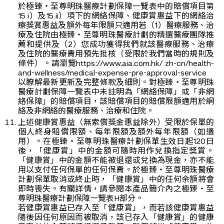
於極臻‧至尊明珠醫療計劃保障一覽表中的賠償項目第
15 i）及15 ii）項下的網絡保障、健康賞惠益下的網絡治
療獎賞惠益及額外每年限額只適用若（1）醫療服務、治
療及住院由極臻‧至尊明珠醫療計劃的精選醫療團隊推
薦和提供及（2）您成功獲得我們就該醫療服務、治療
及住院的醫療費用預先批核（受限於我們當時的規則及
條件）。請瀏覽https://www.aia.com.hk/ zh-cn/health-
and-wellness/medical-expense-pre-approval-service
以瞭解最新更新及完整條款及細則。對極臻‧至尊明珠
醫療計劃保障一覽表中未註明為「網絡保障」或「非網
絡保障」的賠償項目，該賠償項目的賠償限額適用於網
絡及非網絡的醫療服務、治療和住院。
上述健康賞惠益（無索償獎金惠益除外）受限於保單的
個人終身賠償限額、每年限額及額外每年限額（如適
用）。在極臻‧至尊明珠醫療計劃保單生效日起120日
後，「健康賞」中的金額可隨時用作兌換指定獎賞。
「健康賞」中的金額不能被退還或兌換為現金，亦不能
用以支付任何保單的任何保費。於極臻‧至尊明珠醫療
計劃保單取消或終止時，「健康賞」中的任何余額將會
即時喪失。有關詳情，請參閱本產品簡介內之極臻‧至
尊明珠醫療計劃保障一覽表H部分。
若健康賞惠益已存入至「健康賞」，而若該健康賞惠益
隨後因任何原因而被取消，該已存入「健康賞」的健康