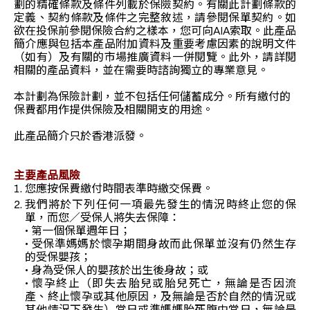
劃的精確條款及條件列載於保險契約。有關此計劃條款的
定義、契約條款及條件之完整敘述，請參閱保單契約。如
欲在投保前參閱保險合約之樣本，您可向AIA索取。此產品
簡介應與包括本產品附加資料及重要考慮因素的說明文件
（如有）及有關的市場推廣資料一併閱覽。此外，請詳閱
相關的產品資料，並在需要時諮詢獨立的專業意見。
本計劃為保險計劃，並不包括任何儲蓄成分。所有繳付的
保費都用作提供保險及相關開支的用途。
此產品簡介只於香港派發。
主要產品風險
您應按保費繳付時間表準時繳交保費。
我們將於下列任何一項最先發生的情況時終止您的保
單，而您／受保人將失去保障：
• 第一個保單週年日；
• 受保準媽媽於懷孕期間身故而此保單並沒有仍然生存
的受保嬰孩；
• 身為受保人的嬰孩於出生後身故；或
• 懷孕終止（即失去胎兒或胎兒死亡，無論是否因流
產、終止懷孕或其他原因，及無論是否於自然的情況或