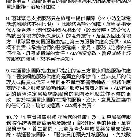
賠償項目，該賠償項目的賠償限額適用於網絡及非網絡的
醫療服務、治療和住院。
8. 環球緊急支援服務只在旅程中提供保障（24小時全球電
話諮詢服務不在此限），此服務為額外保障。旅程是指受
保人從香港、澳門或中國內地出發（於出發時，該受保人
為該出發地方的永久居民）的境外旅行，及至返回出發地
方。環球緊急支援服務由指定第三方服務供應商提供。AIA
概不負責或承擔他們的醫療建議、意見、服務或治療的任
何行為、疏忽或遺漏的責任。AIA保留修改、暫停或終止該
等服務的權利，恕不另行通知。
9. 精選醫療團隊指由友邦指定的第三方醫療網絡服務供應
商。醫療網絡服務供應商是獨立的承辦商，並非友邦的代
理人或僱員或代表。我們並不保證某醫療網絡／ 服務供應
商所提供之服務或醫療網絡／服務供應商之數目。AIA有絕
對酌情權決定醫療網絡服務的範圍及地點並作不時的更
改。對於精選醫療團隊在提供服務、治療、意見及建議中
的任何行為、疏忽或遺漏，AIA概不負責。
10. 於「1. 尊貴禮賓服務 守護您的健康」及「3. 專屬醫療服
務 提供跨專業癌症治療及護理 」部分所列明的極臻‧至尊
服務專線、養生顧問、兒童及青少年成長與發展支援熱
線、精選醫療團隊、「醫療費用預先批核服務」、免找數