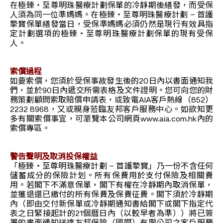
在極臻‧至尊明珠醫療計劃保單的冷靜期後繕發，而受保
人須為同一位準媽媽。在極臻‧至尊明珠醫療計劃 – 首護
摯寶保單繕發當日，受保準媽媽必須仍然是現行有效具指
定計劃選項的極臻‧至尊明珠醫療計劃保單的現有受保
人。
索償過程
如要索償，您須於受保事故發生後的20日內以書面通知我
們，並於90日內遞交所需表格及文件證明。您可向您的財
務策劃顧問索取賠償申請表，或致電AIA客戶熱線（852）
2232 8968，又或親身蒞臨友邦客戶服務中心。如欲知更
多有關索償事宜，可瀏覽本公司網頁www.aia.com.hk內的
索償專區。
警告聲明及取消投保權益
「極臻‧至尊明珠醫療計劃 – 首護摯寶」乃一份不含任何
儲蓄成分的保險計划。所有保費用於支付保險及相關費
用。若閣下不滿意保單，閣下有權在冷靜期內取消保單，
並獲退還已繳付的所有保費及保費征費。閣下須於冷靜期
內（即由交付新保單或冷靜期通知書給閣下或閣下指定代
表之日緊接起計的21個曆日內（以較早者為準））將已簽