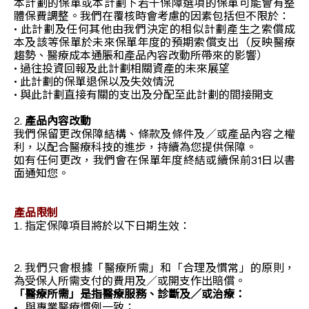
本計劃的保單或本計劃下若干保障選項的保單可能會有整
體保費調整。我們在覆核時會考慮的因素包括但不限於：
• 此計劃及任何其他由我們決定的相似計劃產生之索償成
本及該等保單於未來保單年度的預期索償支出（反映醫療
趨勢、醫療成本通脹和產品內容改動所帶來的影響）
• 過往投資回報及此計劃相關資產的未來展望
• 此計劃的保單退保以及失效情況
• 與此計劃直接有關的支出及分配至此計劃的間接開支
2.
產品內容改動
我們保留更改保障結構、條款及條件及／或產品內容之權
利，以配合醫療科技的進步，持續為您提供保障。
如有任何更改，我們會在保單年度終結或續保前31日以書
面通知您。
產品限制
指定保障項目將於以下日期生效：
2. 我們只會根據「醫療所需」和「合理及慣常」的原則，
為受保人所需支付的費用及／或開支作出賠償。
「醫療所需」是指醫療服務、診斷及／或治療：
與專業醫療慣例一致；