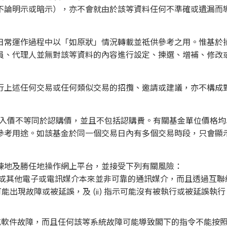
不論明示或暗示），亦不會就由於該等資料任何不準確或遺漏而
日常運作過程中以「如原狀」情況轉載並祗供參考之用。惟基於
員、代理人並無對該等資料的內容進行設定、揀選、增補、修改
行上述任何交易或任何類似交易的招攬、邀請或建議，亦不構成
買入價不等同於認購價，並且不包括認購費。有關基金單位價格
參考用途。如該基金於同一個交易日內有多個交易時段，只會顯
練地及勝任地操作網上平台，並接受下列有關風險：
或其他電子或電訊媒介本來並非可靠的通訊媒介，而且透過互聯
收可能出現故障或被延誤，及 (ii) 指示可能沒有被執行或被延
或軟件故障，而且任何該等系統故障可能導致閣下的指令不能按