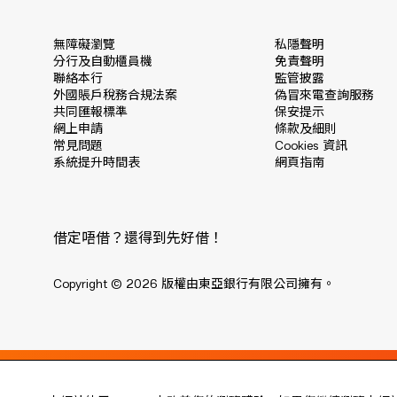
無障礙瀏覽
私隱聲明
分行及自動櫃員機
免責聲明
聯絡本行
監管披露
外國賬戶稅務合規法案
偽冒來電查詢服務
共同匯報標準
保安提示
網上申請
條款及細則
常見問題
Cookies 資訊
系統提升時間表
網頁指南
借定唔借？還得到先好借！
Copyright © 2026 版權由東亞銀行有限公司擁有。
Live every moment