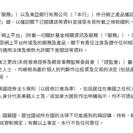
「服務」）以及東亞銀行有限公司（「本行」）所分銷之產品獲
受」鍵，以確認閣下已閱讀該等資料並接受本頁所載之條款細則
「網上平台」)所載一切關於基金相關資訊及服務（「服務」）
接受網上平台所提及的服務及產品。閣下有責任注意及遵守任何
的適用法律及規例允許閣下查閱該等資料。
後之更改)未經香港證券及期貨事務監察委員會（「證監會」）
人士 ，均被視為基於個人的判斷作出投資及交易的決定 (包括
見 。
美國證券法Ｓ規則（以經修訂者為準），包括居住在美國之任何
人身分代表美籍人士及／或加拿大居民作出申購指示，均不可透
國籍國、居住國或所在國的法律下可能遇到的與認購、持有、轉換
匯限制或管制規定；有關以上事宜，本行不負任何責任。