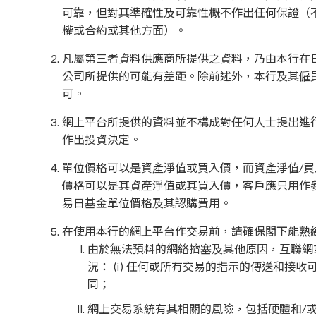
可靠，但對其準確性及可靠性概不作出任何保證（
權或合約或其他方面）。
凡屬第三者資料供應商所提供之資料，乃由本行在
公司所提供的可能有差距。除前述外，本行及其僱
可。
網上平台所提供的資料並不構成對任何人士提出進
作出投資決定。
單位價格可以是資產淨值或買入價，而資產淨值/
價格可以是其資產淨值或其買入價，客戶應只用作
易日基金單位價格及其認購費用。
在使用本行的網上平台作交易前，請確保閣下能熟
由於無法預料的網絡擠塞及其他原因，互聯網
況： (i) 任何或所有交易的指示的傳送和接
同；
網上交易系統有其相關的風險，包括硬體和/