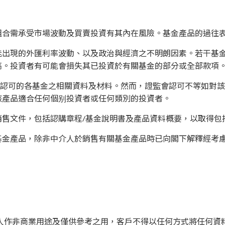
組合需承受市場波動及買賣投資有其內在風險。基金產品的過往
能出現的外匯利率波動、以及政治與經濟之不明朗因素。若干基
高。投資者有可能會損失其已投資於有關基金的部分或全部款項
)認可的各基金之相關資料及材料。然而，證監會認可不等如對
該產品適合任何個别投資者或任何類別的投資者。
銷售文件，包括認購章程/基金說明書及產品資料概要，以取得包
基金產品，除非中介人於銷售有關基金產品時已向閣下解釋經考
人作非商業用途及僅供參考之用，客戶不得以任何方式將任何資