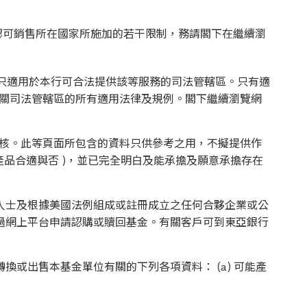
認可銷售所在國家所施加的若干限制，務請閣下在繼續瀏
。
，只適用於本行可合法提供該等服務的司法管轄區。只有適
相關司法管轄區的所有適用法律及規例。閣下繼續瀏覽網
審核。此等頁面所包含的資料只供參考之用，不擬提供作
產品合適與否 )，並已完全明白及能承擔及願意承擔存在
人士及根據美國法例組成或註冊成立之任何合夥企業或公
過網上平台申請認購或贖回基金。有關客戶可到東亞銀行
或出售本基金單位有關的下列各項資料： (a) 可能產