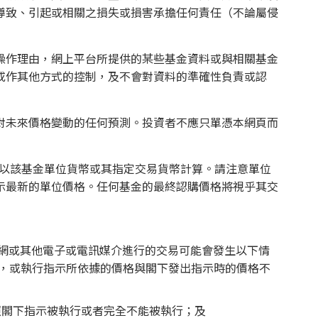
導致、引起或相關之損失或損害承擔任何責任（不論屬侵
操作理由，網上平台所提供的某些基金資料或與相關基金
或作其他方式的控制，及不會對資料的準確性負責或認
對未來價格變動的任何預測。投資者不應只單憑本網頁而
均以該基金單位貨幣或其指定交易貨幣計算。請注意單位
示最新的單位價格。任何基金的最終認購價格將視乎其交
網或其他電子或電訊媒介進行的交易可能會發生以下情
誤執行，或執行指示所依據的價格與閣下發出指示時的價格不
照閣下指示被執行或者完全不能被執行；及