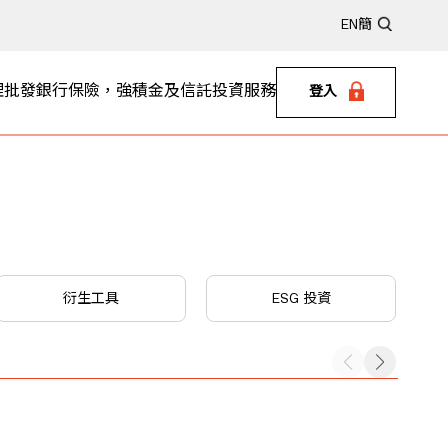
EN
簡
理
批發銀行
保險，強積金及信託
投資服務
登入
衍生工具
ESG 投資