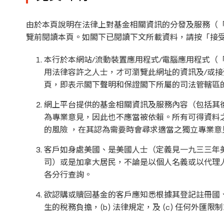
由於本頁說明在法律上對基金相關資訊的分發及服務（
覽前閱讀本頁。如閣下已閱讀下文所載資料，請按「接
本行於本網站/流動裝置應用程式/電腦應用程式（
用法律容許之人士，才可瀏覽此網址的資訊及/或
頁，即表示閣下聲明和保證閣下所屬的司法管轄區
網上平台提供的基金相關資訊及服務內容（包括其
為專業意見，因此也不應當被依賴。所有可得資料之
的風險 ，在其認為需要時會尋求適當之獨立專業意
客戶如身處美國、是美國人士（定義見一九三三年
司）或是加拿大居民，不論是以個人名義或以代理
各分行查詢。
欲認購或贖回基金的客戶應知悉根據其登記註冊國、
生的稅務負擔，(b) 法律規定，及 (c) 任何外