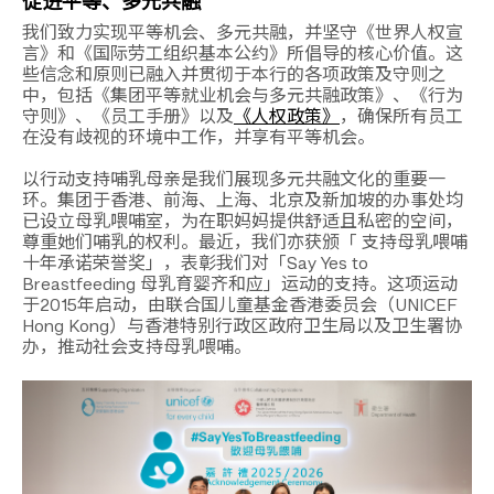
促进平等、多元共融
我们致力实现平等机会、多元共融，并坚守《世界人权宣
言》和《国际劳工组织基本公约》所倡导的核心价值。这
些信念和原则已融入并贯彻于本行的各项政策及守则之
中，包括《集团平等就业机会与多元共融政策》、《行为
守则》、《员工手册》以及
《人权政策》
，确保所有员工
在没有歧视的环境中工作，并享有平等机会。
以行动支持哺乳母亲是我们展现多元共融文化的重要一
环。集团于香港、前海、上海、北京及新加坡的办事处均
已设立母乳喂哺室，为在职妈妈提供舒适且私密的空间，
尊重她们哺乳的权利。最近，我们亦获颁「 支持母乳喂哺
十年承诺荣誉奖」，表彰我们对「Say Yes to
Breastfeeding 母乳育婴齐和应」运动的支持。这项运动
于2015年启动，由联合国儿童基金香港委员会（UNICEF
Hong Kong）与香港特别行政区政府卫生局以及卫生署协
办，推动社会支持母乳喂哺。