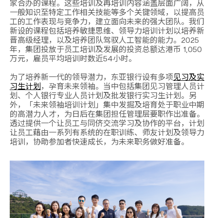
家合办的课程。这些培训及再培训内容涵盖层面广阔，从
一般知识至特定工作相关技能等多个关键领域，以提高员
工的工作表现与竞争力，建立面向未来的强大团队。我们
新设的课程包括培养敏捷思维、领导力培训计划以培养新
晋高级经理，以及培养团队驾驭人工智能的能力。2025
年，集团投放于员工培训及发展的投资总额达港币 1,050
万元，雇员平均培训时数近54小时。
为了培养新一代的领导潜力，东亚银行设有多项
见习及实
习生计划
，孕育未来领袖。当中包括集团见习管理人员计
划、个人银行专业人员计划及批发银行实习生计划。另
外，「未来领袖培训计划」集中发掘及培育处于职业中期
的高潜力人才，为日后在集团担任管理层要职作出准备。
透过提供一个让员工与同侪交流学习及协作的平台，计划
让员工藉由一系列有系统的在职训练、师友计划及领导力
培训，协助参加者快速成长，为未来职务做好准备。