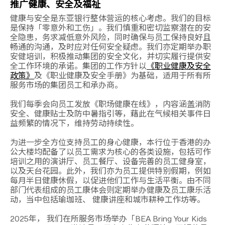
推广健康、安全及福祉
健康与安全是东亚银行整体营运的核心考虑。我们的目标
是保持「零意外和工伤」。我们慎重和密切监察潜在的安
全隐患，务求减低意外风险，同时确保与员工保持良好且
畅通的沟通，及时应对任何安全疑虑。我们亦定期举办职
安健培训，积极推动集团的安全文化，并切实履行提供安
全工作环境的承诺。集团的工作方针以
《职业健康及安全
政策》
及《职业健康及安全手册》为基础，适用于所有所
服务市场的集团员工和承办商。
我们每季会向员工发放《职场健康在线》，内容涵盖消防
安全、健康贴士及防中暑指引等，藉此在气候相关事件日
益频繁的情况下，维持劳动持续性。
为进一步全方位支持员工的身心健康，本行位于香港的办
公大楼均配备了以员工需求为核心的各类设施，包括可作
培训之用的演讲厅、员工餐厅、设备完善的员工健身室，
以及天台花园。此外，我们亦为员工提供特别假期，例如
每月半日健康休假，以促进他们工作与生活平衡。由不同
部门代表组成的员工康体会则定期举办健康及员工康乐活
动，当中包括瑜珈班、 健康讲座和城市耕种工作坊等。
2025年， 我们在所服务市场举办「BEA Bring Your Kids