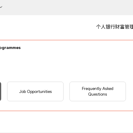
个人银行
财富管
rogrammes
Frequently Asked
Job Opportunities
Questions