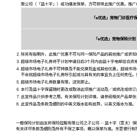
限公司（「蓝十字」）成功缮发保单，方可获得此推广优惠。推广
「e优选」宠物门诊医疗
「e优选」宠物保险计划
除另有指明外，此推广优惠不可与同一保险产品的其他推广或折扣
超级市场电子礼券将于计划申请日后3个月内由蓝十字电邮给合资
超级市场电子礼券不可转换及不能兑换现金或其他优惠。超级市场
不会就超级市场电子礼券所引起或与其有关的事宜负上任何责任。
超级市场电子礼券数量有限，送完即止。
本行及蓝十字保留随时更改或取消此项推广活动及╱或修改或修订
此宣传品只供参考之用。有关保险计划详情，请参阅相关产品单张
此宣传品及条款及细则的中英文版本如有歧异，以英文版本为准。
一般保险计划由友邦保险控股有限公司之子公司 -- 蓝十字（亚太）保险有限公司
有关详尽条款及细则及所有不保之事项，概以保单为准。东亚银行有