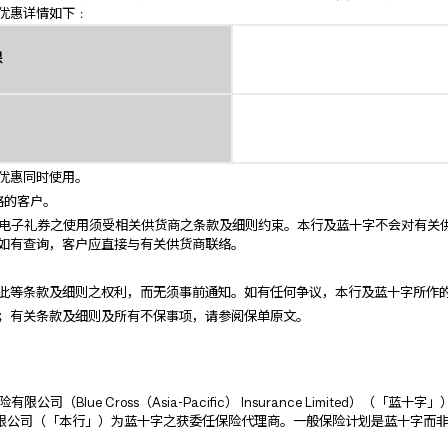
优惠详情如下﹕
保
优惠同时使用。
格的客户。
电子礼券之使用须受相关供货商之条款及细则约束。本行及蓝十字不会对有关
如有查询，客户应直接与有关供货商联络。
此等条款及细则之权利，而无须事前通知。如有任何争议，本行及蓝十字所作
；有关条款及细则及所有不保事项，请参阅保单原文。
（Blue Cross（Asia-Pacific） Insurance Limite
限公司（「本行」）为蓝十字之获委任保险代理商。一般保险计划是蓝十字而