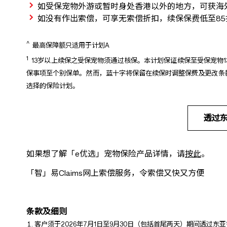
如受保宠物外游或暂时身处香港以外的地方，可获海
如没有作出索偿，可享无索偿折扣，续保保费低至85
^
最高保障额只适用于计划A
1
13岁以上续保之受保宠物须通过核保。本计划保证续保至受保宠物
保事项至个别保单。然而，蓝十字将保留在续保时调整保费及更改条
选择的保险计划。
透过
如果想了解「e优选」宠物保险产品详情，请
按此
。
「智」易Claims网上索偿服务，令索偿又快又方便
条款及细则
客户须于2026年7月1日至9月30日（包括首尾两天）期间透