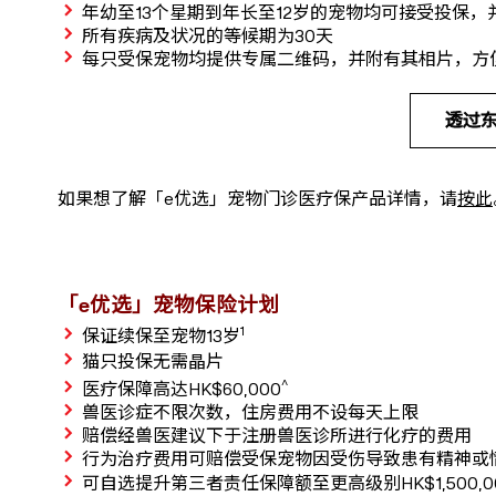
年幼至13个星期到年长至12岁的宠物均可接受投保，
所有疾病及状况的等候期为30天
每只受保宠物均提供专属二维码，并附有其相片，方
透过
如果想了解「e优选」宠物门诊医疗保产品详情，请
按此
「e优选」宠物保险计划
1
保证续保至宠物13岁
猫只投保无需晶片
^
医疗保障高达HK$60,000
兽医诊症不限次数，住房费用不设每天上限
赔偿经兽医建议下于注册兽医诊所进行化疗的费用
行为治疗费用可赔偿受保宠物因受伤导致患有精神或
可自选提升第三者责任保障额至更高级别HK$1,500,0