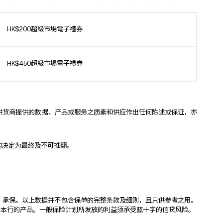
HK$200超級市場電子禮券
HK$450超級市場電子禮券
供货商提供的数据、产品或服务之质素和供应作出任何陈述或保证，亦
的决定为最终及不可推翻。
d）（「蓝十字」）承保。以上数据并不包含保单的完整条款及细则，且只供参考之用。
非本行的产品。一般保险计划所发放的利益须承受蓝十字的信贷风险。