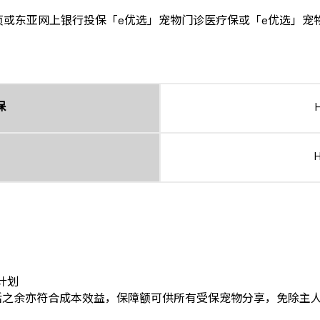
网页或东亚网上银行投保「e优选」宠物门诊医疗保或「e优选」
保
计划
活之余亦符合成本效益，保障额可供所有受保宠物分享，免除主