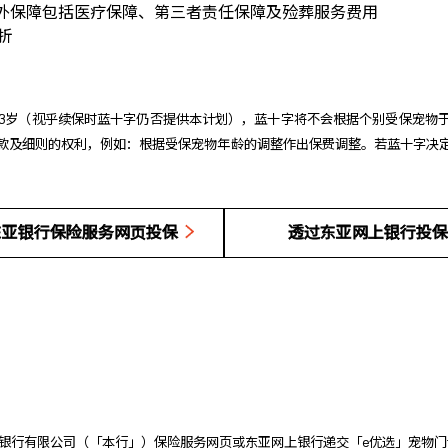
外保障包括医疗保障、第三者责任保障及殓葬服务费用
折
13岁（视乎续保时蓝十字仍否提供本计划），蓝十字将不会根据个别受保宠物
款及细则的权利，例如：根据受保宠物年龄的调整作出保费调整。若蓝十字决
东亚银行保险服务网页投保
透过东亚网上银行投保
过东亚银行有限公司（「本行」）保险服务网页或东亚网上银行递交「e优选」宠