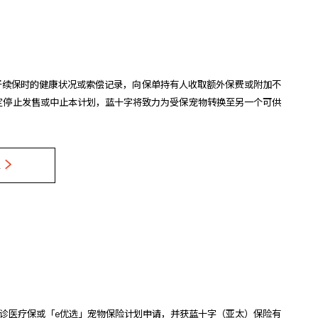
于续保时的健康状况或索偿记录，向保单持有人收取额外保费或附加不
定停止发售或中止本计划，蓝十字将致力为受保宠物转换至另一个可供
物门诊医疗保或「e优选」宠物保险计划申请，并获蓝十字（亚太）保险有