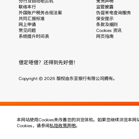
分行及自动柜员机
免责声明
联络本行
监管披露
外国账户税务合规法案
伪冒来电查询服务
共同汇报标准
保安提示
网上申请
条款及细则
常见问题
Cookies 资讯
系统提升时间表
网页指南
借定唔借？还得到先好借！
Copyright © 2026 版权由东亚银行有限公司拥有。
Live every moment
本网站使用Cookies来改善您的浏览体验。如果您继续浏览本网
活出每刻
Cookies，请参阅
私隐政策声明
。