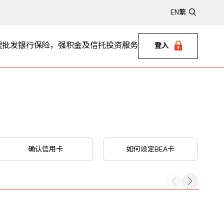
EN
繁
理
批发银行
保险，强积金及信托
投资服务
登入
确认信用卡
如何设定BEA卡