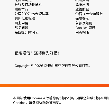
无障碍浏览
私隐声明
分行及自动柜员机
免责声明
联络本行
监管披露
外国账户税务合规法案
伪冒来电查询服务
共同汇报标准
保安提示
网上申请
条款及细则
常见问题
Cookies 资讯
系统提升时间表
网页指南
借定唔借？还得到先好借！
Copyright © 2026 版权由东亚银行有限公司拥有。
Live every moment
本网站使用Cookies来改善您的浏览体验。如果您继续浏览本网
活出每刻
Cookies，请参阅
私隐政策声明
。