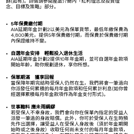
餘(如有)。詳情請參閱產品介簡內「紅利理念及投資理
念、目標及策略」部分。
5年保費繳付期
AIA延期年金計劃2以美元為保單貨幣，最低年繳保費為
4,800美元，提供5年保費繳付期，而保費於保費繳付期
內保證維持不變。
自選年金安排 輕鬆投入退休生活
AIA延期年金計劃2提供10年年金期，並可自選年金款項
開始年齡，助你規劃退休，享你所想。
保單期滿 獲享回報
當保障年期完結時受保人仍然在生，我們將會一筆過向
你派發任何累積的每月年金款項和任何累計利息(如你曾
經選擇累積每月年金款項作為年金支付形式)。
世事難料 應未雨綢繆
若受保人不幸身故，我們會向你在保單內指定的受益人
派發一筆過的身故賠償。此外，你可於受保人在生時預
先作出選擇，讓受益人在受保人身故後（須於年金期開
始時或之後身故）收取任何尚未支付的每月年金款項，