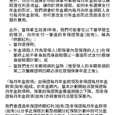
另外，你亦可選擇於你的保單中累積每月年金款項以賺
取潛在利息收益，讓你於將來提取。如你未有選擇支付
年金的形式，我們將會於年金期內每月向年金領取人支
付每月年金款項。你可更改支付年金的形式而毋須支付
額外費用。
此外，當保單生效滿1年後，我們可能會在以下最早發生
的情況，向你支付一筆過的非保證現金(如有)，稱為
「終期紅利」：
當你退保時；
年金領取人作為受保人(即保單內受保障的人士)在保
單終止前不幸身故而身故賠償以一筆過形式支付(根據
身故賠償計算)；或
當我們支付末期疾病利益時（惟受保人的末期疾病的
第二次醫療證明日期必須在首個保單年度之後)。
「每月年金款項」由保證每月年金款項及非保證每月年金
款項(如有)組成。於年金期內，當本計劃開始派發保證每
月年金款項時，保單的保證現金價值將隨之下降。而非保
證每月年金款項(如有)亦將會按月派發至保單內。
我們會透過非保證終期紅利(如有)及非保證每月年金款項
(如有)以分享此保險計劃及相關分紅保險計劃中的可分盈