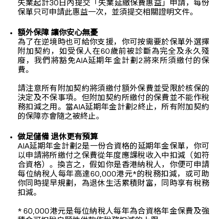
失業起計30日內提交「失業延繳保費惠益」申請，每份
保單只可申請此惠益一次，並須提交相關證明文件。
額外保障 讓你安心無憂
為了在逆境時也可給你支援，你可按需要於保單外選擇
附加契約，如受保人在60歲前被診斷為完全及永久殘
廢，我們將豁免AIA延期年金計劃2將來所須繳付的保
費。
請注意所有附加契約將須繳付額外保費並受限於核保的
決定及不保事項。但附加契約所繳付的保費並不能作稅
務扣減之用。當AIA延期年金計劃2終止，所有附加契約
的保障亦會隨之被終止。
做足儲備 退休更有預算
AIA延期年金計劃2是一份合資格的延期年金保單，你可
以申請將所繳付之保費從年度應課稅收入中扣減（如符
合資格）。換言之，假如你是香港納稅人，你便可申請
每位納稅人每年高達60,000港元*的稅務扣減，或可助
你同時提早規劃，為退休生活累積財富，同時享有稅務
扣減。
* 60,000港元是每位納稅人每年為合資格年金保費及強