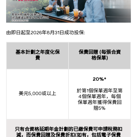
由即日起至2026年8月31日成功投保:
基本計劃之年度化保
保費回贈 (每張合資
費
格保單)
20%*
於第1個保單週年至第
美元5,000或以上
4個保單週年，每個
保單週年獲得保費回
贈5%
只有合資格延期年金計劃的已繳保費可申請稅務扣
減，而保費回贈及保費折扣(如有，包括電子保費