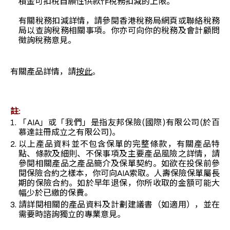
積金可扣稅自願性供款作稅務扣減的上限。
有關稅務扣減詳情，請參閱香港稅務局網頁或聯絡稅務
局以查詢稅務相關事項。你亦可向你的稅務及會計顧問
徵詢稅務意見。
有關產品詳情，請
按此
。
註:
「AIA」或「我們」是指友邦保險(國際)有限公司(於百
慕達註冊成立之有限公司)。
以上產品資料並不包含保單的完整條款，有關產品特
點、條款及細則、不保事項及主要產品風險之詳情，請
參閱相關產品之產品簡介及保單契約。如欲在投保前參
閱保險合約之樣本，你可向AIA索取。人壽保險保單屬長
期的保險合約。如於早年退保，你所收取的金額可能大
幅少於已繳的保費。
請詳閱相關的產品資料及計劃建議書（如適用），並在
需要時諮詢獨立的專業意見。