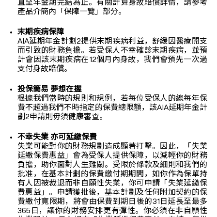
直至年金期完結為止。有關計算身故賠償詳情，請參考
產品介簡內「保障一覽」部分。
末期疾病保障
AIA延期年金計劃2提供末期疾病利益，舒緩因醫療開支
而引致的財務負擔。若受保人不幸確診末期疾病，並預
計會因該末期疾病在12個月內身故，我們會預先一次過
支付身故賠償。
投保簡易 夢想在握
根據我們當時的規則和規例，若每位受保人的總每年保
費不超過我們不時指定的保費總限額，該AIA延期年金計
劃2申請則毋須健康審查。
不幸失業 亦可延繳保費
失業可能對你的財務規劃造成顯著打擊。因此，「失業
延繳保費惠益」會為受保人提供保障，以減輕你的財務
負擔，助你面對人生難關。受限於條款及細則和我們的
批准，在基本計劃的保費繳付期期間，如你作為保單持
有人因被裁退而非自願性失業，你可申請「失業延繳保
費惠益」。申請獲批後，基本計劃及任何附加契約的保
費繳付寬限期，將會由保費到期日後的31日延長至最多
365日，讓你的財務安排更有彈性。你必須在非自願性