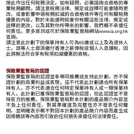
按此作出任何稅務決定。如有疑問，必需諮詢合資格的專
業稅務顧問。請注意稅務法律、規定或詮釋可能會隨時更
改，或會影響申領稅務扣減的合資格條件等任何有關稅務
優惠的內容。對於未能適時知會你有關這些法律、規定或
詮釋的更改，以及其對你所帶來的影響，我們概不承擔任
何責任。更多資訊或可於保險業監管局網站www.ia.org.hk
查詢。
請注意此計劃下的保單持有人可為65歲或以上及為退休人
士。該等人士毋須繳付香港之薪俸稅或個人入息課稅，因
此將無法符合享有稅項扣減優惠的資格。
保險業監管局的認證
保險業監管局的認證並非等同推薦或支持此計劃，亦不保
證計劃的商業利益或表現。這不代表此計劃適合所有保單
持有人，亦不代表適合任何特定保單持有人或一類保單持
有人。此計劃已獲保險業監管局的認證，但此認證並不意
味官方的推薦。保險業監管局對本計劃的產品簡介內容並
不負上任何責任，對其準確度及完整性亦不發表任何聲
明，並明確表示概不對因本計劃的產品簡介內容而產生或
因倚賴該等內容而引致的任何損失承擔任何法律責任。