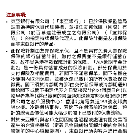
注意事項:
東亞銀行有限公司（「東亞銀行」）已於保險業監管局
註冊為持牌保險代理機構，並擔任友邦保險（國際）有
限公司（於百慕達註冊成立之有限公司）（「友邦保
險」）的指定持牌保險代理人。此保險計劃是友邦保險
而非東亞銀行的產品。
此保險計劃由友邦保險承保，且不是具有免費人壽保險
保障的銀行儲蓄計劃。繳付之保費並不是銀行儲蓄存
款，故不受香港存款保障計劃的保障。「AIA延期年金計
劃2」是一份具有儲蓄成分的保險計劃。部分保費用於
支付保險及相關費用。若閣下不滿意保單，閣下有權在
冷靜期內取消保單，並獲退還已繳付的所有保費及保費
徵費。閣下須於冷靜期內(即由交付新保單或冷靜期通知
書給閣下或閣下指定代表之日緊接起計的21個曆日內(以
較早者為準))將已簽署的書面通知送達友邦保險(國際)有
限公司之客戶服務中心：香港北角電氣道183號友邦廣
場12樓。冷靜期結束後，若閣下在期滿前取消保單，預
計的總現金價值可能大幅少於閣下已繳付的保費總額。
對於東亞銀行與客戶之間因銷售過程或處理有關交易而
產生的合資格爭議（定義見金融糾紛調解計劃的金融糾
紛調解的中心職權範圍），東亞銀行須與客戶進行金融