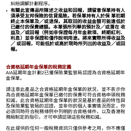
糾紛調解計劃程序。
有關此宣傳品所陳述之收益和回報，請留意保單持有人
須承受友邦保險的信貸風險。若保單持有人於保 單初期
終止本保單及／或退保，其取回的收益金額可能遠低於
已繳付的保費總額。本單張所列舉的預計及／或潛在 收
益及／或回報（例如非保證每月年金款項、終期紅利、
利息）並非保證和僅作說明用途。將來實際所得收益及
／ 或回報，可能低於或高於現時所列出的收益及／或回
報。
合資格延期年金保單的稅務定義
AIA延期年金計劃2已獲保險業監管局認證為合資格延期年
金保單。
請注意此產品之合資格延期年金保單的狀況，並不表示你
為合資格延期年金保單已繳付的保費可符合資格申領稅務
扣減。此合資格延期年金保單的狀況是基於產品的特性與
及保險業監管局的認證，並非你的個人事實情況而定。你
必須同時符合稅務條例中列明的合資格條件，以及香港稅
務局制定的指引，才可申請認領這些稅務扣減。
在此提供的任何一般稅務資訊只僅供參考之用，你不應僅