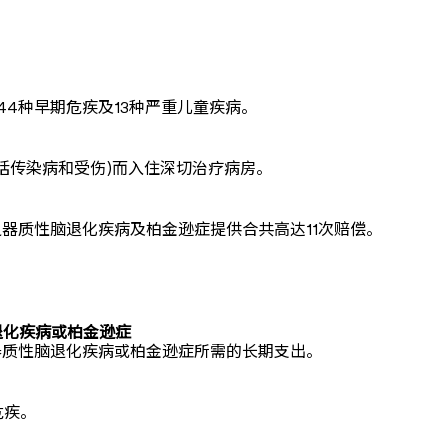
、44种早期危疾及13种严重儿童疾病。
括传染病和受伤)而入住深切治疗病房。
之器质性脑退化疾病及柏金逊症提供合共高达11次赔偿。
退化疾病或柏金逊症
之器质性脑退化疾病或柏金逊症所需的长期支出。
危疾。