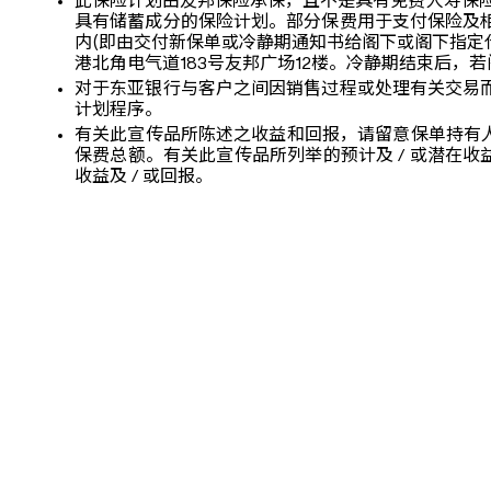
此保险计划由友邦保险承保，且不是具有免费人寿保险
具有储蓄成分的保险计划。部分保费用于支付保险及
内(即由交付新保单或冷静期通知书给阁下或阁下指定
港北角电气道183号友邦广场12楼。冷静期结束后
对于东亚银行与客户之间因销售过程或处理有关交易
计划程序。
有关此宣传品所陈述之收益和回报，请留意保单持有人
保费总额。有关此宣传品所列举的预计及 / 或潜在收
收益及 / 或回报。