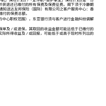
」保险计划2 /「爱伴航–首护挚宝」保险计划2是一份
并获退还已缴付的所有保费及保费征费。阁下须于冷静期
面通知送达友邦保险（国际）有限公司之客户服务中心：香
已缴付的保费总额。
的中心职权范围），东亚银行须与客户进行金融纠纷调解
单及 / 或退保，其取回的收益金额可能远低于已缴付的
实际所得收益及 / 或回报，可能低于或高于现时所列出的