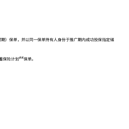
保费缴付期）保单，并以同一保单持有人身份于推广期内成功投保指定储
##
储蓄保险计划
保单。