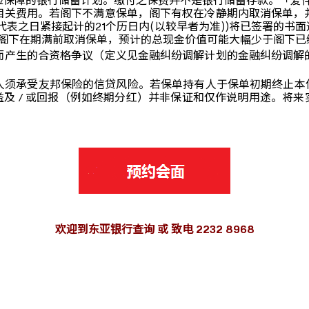
保障的银行储蓄计划。缴付之保费并不是银行储蓄存款。「爱伴航
相关费用。若阁下不满意保单，阁下有权在冷静期内取消保单，
代表之日紧接起计的21个历日内(以较早者为准))将已签署的书
，若阁下在期满前取消保单，预计的总现金价值可能大幅少于阁下
而产生的合资格争议（定义见金融纠纷调解计划的金融纠纷调解
须承受友邦保险的信贷风险。若保单持有人于保单初期终止本保
益及 / 或回报（例如终期分红）并非保证和仅作说明用途。将来
欢迎到东亚银行查询 或 致电 2232 8968