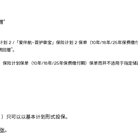
*
赠
划 2 /「爱伴航–首护挚宝」保险计划 2 保单（10年/18年/25年
^
费回赠
。
」保险计划保单（10年/18年/25年保费缴付期）保单而并不适用于指定
」）只可以以基本计划形式投保。
张
。