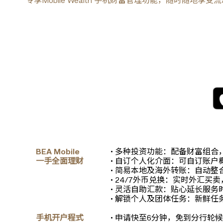
专享Mobile Wealth 手机财富管理功能，随时随地享
BEA Mobile
• 多种投资功能：配备财富组
一手全面理财
• 自订个人化介面：可自订账
• 简易本地及海外转账：自动
• 24/7外币兑换：实时外汇
• 灵活自助汇款：贴心延长服
• 解锁个人及团体任务：新鲜
手机开户程式
• 申请快至6分钟，免到分行轮