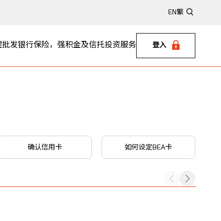
EN
繁
理
批发银行
保险，强积金及信托
投资服务
登入
确认信用卡
如何设定BEA卡