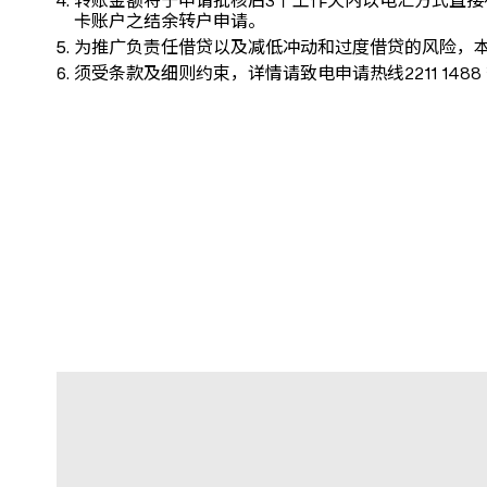
转账金额将于申请批核后3个工作天内以电汇方式直
卡账户之结余转户申请。
为推广负责任借贷以及减低冲动和过度借贷的风险，
须受条款及细则约束，详情请致电申请热线2211 1488