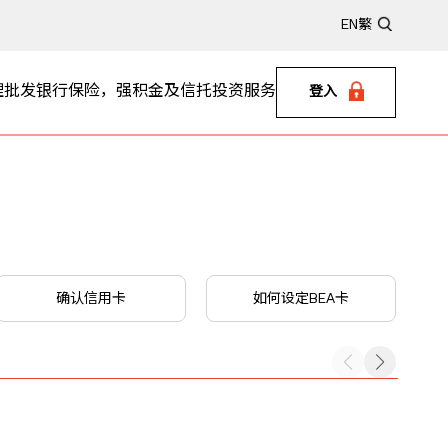
EN
繁
理
批发银行
保险，强积金及信托
投资服务
登入
确认信用卡
如何设定BEA卡