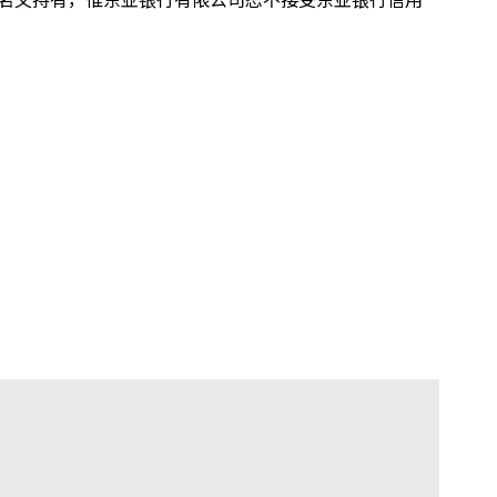
名义持有，惟东亚银行有限公司恕不接受东亚银行信用