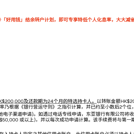
卡「好用钱」结余转户计划，即可专享特低个人化息率，大大减
$200,000及还款期为24个月的特选持卡人。
以转账金额HK$2
际年利率乃根据《银行营运守则》之指引计算，并已约至小数后2个
道申请)。如透过电话专线申请，东亚银行有限公司将收取HK$200 
$49,900 / HK$50,000 或以上)，并以每次成功申请计算。该