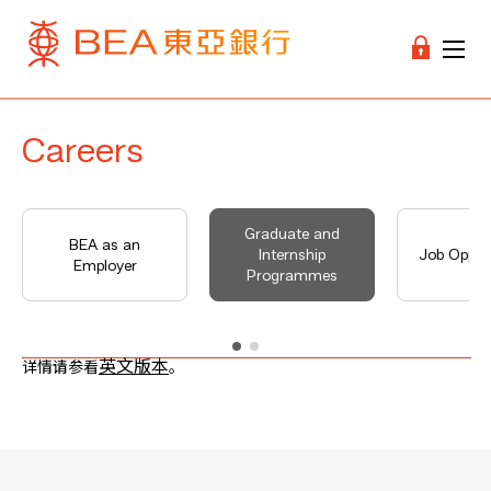
Careers
Graduate and
BEA as an
Internship
Job Opport
Employer
Programmes
英文版本
详情请参看
。