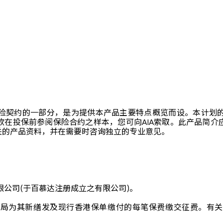
险契约的一部分，是为提供本产品主要特点概览而设。本计划
欲在投保前参阅保险合约之样本，您可向AIA索取。此产品简介
关的产品资料，并在需要时咨询独立的专业意见。
限公司(于百慕达注册成立之有限公司)。
其新缮发及现行香港保单缴付的每笔保费缴交征费。有关保费征费详情，请