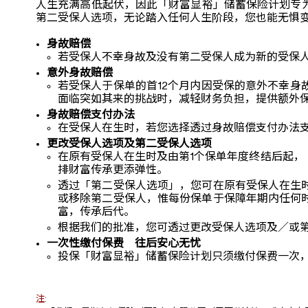
人生充满高低起伏，因此「财富显裕」储蓄保险计划专
第二受保人选项，无论踏入任何人生阶段，您也能无惧
身故赔偿
若受保人不幸身故及没有第二受保人成为新的受保
意外身故赔偿
若受保人于保单的首12个月内因受保的意外不幸
面临突如其来的挑战时，减轻财务负担，提供额外
身故赔偿支付办法
在受保人在生时，若您选择透过身故赔偿支付办法
更改受保人选项及第二受保人选项
在原有受保人在生时及由第1个保单年度终结后起
排财富传承更添弹性。
透过「第二受保人选项」，您可在原有受保人在生
或移除第二受保人，惟每份保单于保障年期内任何
富，传承后代。
根据我们的批准，您可透过更改受保人选项及／或
一次性缴付保费 往后安心无忧
投保「财富显裕」储蓄保险计划只须缴付保费一次
注: