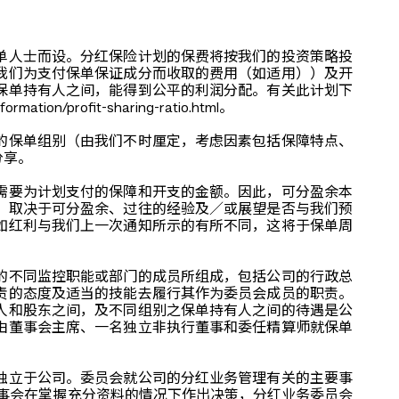
单人士而设。分红保险计划的保费将按我们的投资策略投
我们为支付保单保证成分而收取的费用（如适用））及开
保单持有人之间，能得到公平的利润分配。有关此计划下
n/profit-sharing-ratio.html。
的保单组别（由我们不时厘定，考虑因素包括保障特点、
分享。
需要为计划支付的保障和开支的金额。因此，可分盈余本
。取决于可分盈余、过往的经验及／或展望是否与我们预
如红利与我们上一次通知所示的有所不同，这将于保单周
的不同监控职能或部门的成员所组成，包括公司的行政总
责的态度及适当的技能去履行其作为委员会成员的职责。
人和股东之间，及不同组别之保单持有人之间的待遇是公
由董事会主席、一名独立非执行董事和委任精算师就保单
独立于公司。委员会就公司的分红业务管理有关的主要事
事会在掌握充分资料的情况下作出决策，分红业务委员会