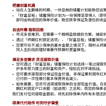
把握创富机遇
站在人生巅峰的时期，一份显赫的储蓄计划能助您运
「财富显裕」储蓄保险计划为一份保障至受保人（即
部均会构成您的保单价值，助您获享保证及潜在的收
自选所需 稳取回报
市况多变难测，您需要一个精明且稳健的方案，捕捉
透过「终期红利锁定选项」，「财富显裕」储蓄保险
您更可在不减少保单的基本金额之情况下，随时从终
同人生阶段的理财需要作预算时更富弹性。
满足多变需求 灵活提取价值
您可透过「财富显裕」储蓄保险计划选择一笔过提取
护多年努力建立的财富和资产，轻松应对环境挑战。
您可要求提取部分保证现金价值、非保证累积周年红
已付的一次性缴付基本保费将会减少。
如有需要，您亦可选择提取保单的全部现金价值。在
期红利锁定户口余额（如适用）之总和，而您的保单
我们支付任何提取金额前，将先扣除保单内所有未偿还
硕果代代相传 时刻守护挚爱