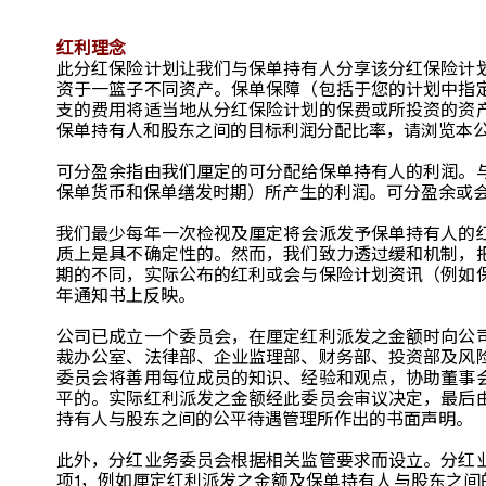
红利理念
此分红保险计划让我们与保单持有人分享该分红保险计
资于一篮子不同资产。保单保障（包括于您的计划中指
支的费用将适当地从分红保险计划的保费或所投资的资
保单持有人和股东之间的目标利润分配比率，请浏览本公司网页www.aia.com.h
可分盈余指由我们厘定的可分配给保单持有人的利润。
保单货币和保单缮发时期）所产生的利润。可分盈余或
我们最少每年一次检视及厘定将会派发予保单持有人的
质上是具不确定性的。然而，我们致力透过缓和机制，
期的不同，实际公布的红利或会与保险计划资讯（例如
年通知书上反映。
公司已成立一个委员会，在厘定红利派发之金额时向公
裁办公室、法律部、企业监理部、财务部、投资部及风
委员会将善用每位成员的知识、经验和观点，协助董事
平的。实际红利派发之金额经此委员会审议决定，最后
持有人与股东之间的公平待遇管理所作出的书面声明。
此外，分红业务委员会根据相关监管要求而设立。分红
项1，例如厘定红利派发之金额及保单持有人与股东之