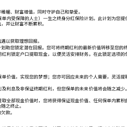
筹帷幄、财富增值，同时守护自己和挚爱。
保单内受保障的人士）一生之终身分红保险计划。此计划为您提
益，并让财富不断累积。
机遇以获取理想回报。
计划助您锁定潜在回报。您可将终期红利的最新价值转移至您的
期红利锁定户口提取现金，以便灵活安排财务。在此锁定选项的
保单价值，实现您的梦想；您亦可因应未来的个人需要，灵活提
利及利息及非保证终期红利，但您保单的未来价值将会随之减少
提取全部现金价值时，您将获得保证现金价值、任何保单内累积
会随之终止。
的欠款。