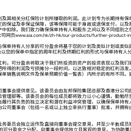
划及其相关分红保险计划所赚取的利润。此计划专为长期持有保
定的保证及非保证保障，该等保障可能于身故或退保支付，以及
产中扣除。我们致力确保保单持有人和股东之间以及不同组别之
k/zh-hk/our-products/further-product-informatio
与保单持有人分享的可分盈余将基于您的计划及类似计划或类似
会以您的保单中指定的周年红利及终期红利的形式与保单持有人
红利。可分盈余将取决于我们所投资的资产的投资表现以及我们
把所得的利润及亏损摊分一段时间，以达致相对稳定的红利派发
保单销售说明文件及保单预期价值一覧表）内所示的有所不同。
司董事会提供意见。该委员会由友邦保险集团总部及香港分公司
险管理部等。该委员会的每位成员都将致力以小心谨慎，勤勉尽
会履行其负责的独立决定和潜在利益冲突管理，以确保保单持有
由公司董事会（包括一名或以上独立非执行董事）批准，并拥有
业务委员会独立运作及直接向董事会提交意見，并至少半數成员
间的可分盈余之分配，向董事会提供独立且客观的意見。为协助董