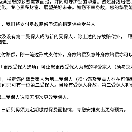
为满足您的多变需求而设，并同时守护您的挚爱。透过身故赔偿
变化，专心累积财富、展望美好未来。如您不幸身故，您的挚爱
人，我们将支付身故赔偿予您的指定保单受益人。
身故及没有第二受保人成为新的受保人，除上述的身故赔偿外，「
保障。
支付赔偿，除一笔过形式支付外，身故赔偿及意外身故赔偿亦可
，「更改受保人选项」可让您更改受保人为您的挚爱家人（须与您
时，指定您的挚爱家人为第二受保人（须与您及受益人存在可保
时间只可有一位第二受保人。当原有受保人身故，第二受保人将
第二受保人选项无限次更改受保人。
，日后则毋须为定期缴付保费而担忧，令您安排支出更有预算。