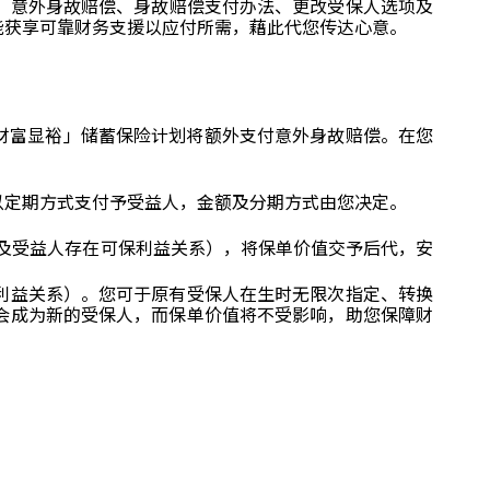
、意外身故赔偿、身故赔偿支付办法、更改受保人选项及
能获享可靠财务支援以应付所需，藉此代您传达心意。
财富显裕」储蓄保险计划将额外支付意外身故赔偿。在您
以定期方式支付予受益人，金额及分期方式由您决定。
及受益人存在可保利益关系），将保单价值交予后代，安
利益关系）。您可于原有受保人在生时无限次指定、转换
会成为新的受保人，而保单价值将不受影响，助您保障财