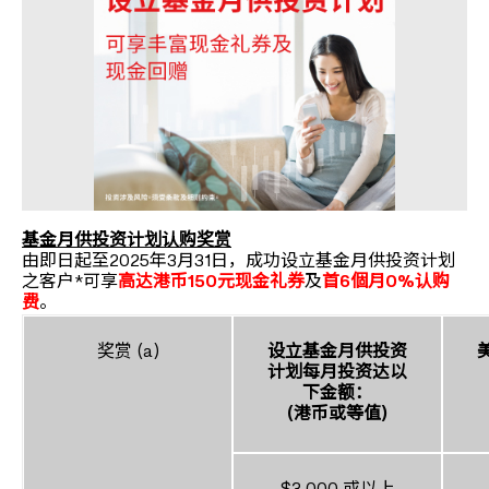
基金月供投资计划认购奖赏
由即日起至2025年3月31日，成功设立基金月供投资计划
之客户*可享
高达港币150元现金礼券
及
首6個月0%认购
费
。
奖赏 (a)
设立基金月供投资
计划
每月投资达以
下金额：
(
港币或等值
)