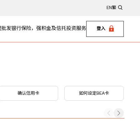
EN
繁
理
批发银行
保险，强积金及信托
投资服务
登入
确认信用卡
如何设定BEA卡