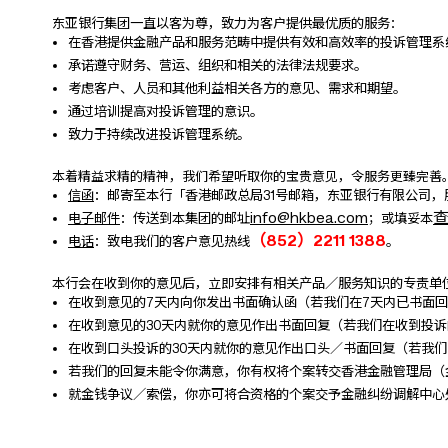
东亚银行集团一直以客为尊，致力为客户提供最优质的服务
：
在香港提供金融产品和服务范畴中提供有效和高效率的投诉管理系
承诺遵守财务、营运、组织和相关的法律法规要求。
考虑客户、人员和其他利益相关各方的意见、需求和期望。
通过培训提高对投诉管理的意识。
致力于持续改进投诉管理系统。
本着精益求精的精神，我们希望听取你的宝贵意见，令服务更臻完善
信函
：邮寄至本行「香港邮政总局31号邮箱，东亚银行有限公司
info@hkbea.com
电子邮件
：传送到本集团的邮址
；或填妥本
（852）2211 1388
电话
：致电我们的客户意见热线
。
本行
会
在收到你的意见后
，立即
安排有相关产品／服务知识
的专责
单
在收到意见的7天内向你发出书面确认函（若我们在7天内已书面
在收到意见的30天内就你的意见作出书面回复（若我们在收到投
在收到口头投诉的30天内就你的意见作出
口头／
书面回复（若我们
若我们的回复未能令你满意，你有权将个案转交香港金融管理局（金
就金钱争议／索偿，你亦可将合资格的个案交予金融纠纷调解中心处理