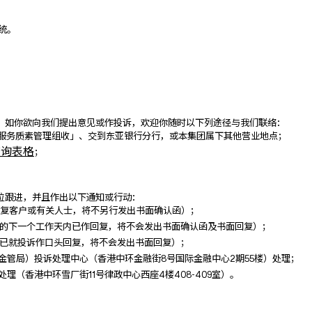
统。
。
如你欲向我们提出意见或作投诉，欢迎你随时以下列途径与我们联络：
，服务质素管理组收」、交到东亚银行分行，或本集团属下其他营业地点；
查询表格
；
位
跟进，并且作出以下通知或行动：
回复客户或有关人士，将不另行发出书面确认函）；
诉的下一个工作天内已作回复，将不会发出书面确认函及书面回复）；
已就投诉作口头回复，将不会发出书面回复）
；
管局）投诉处理中心（香港中环金融街8号国际金融中心2期55楼）处理
；
（香港中环雪厂街11号律政中心西座4楼408-409室）。