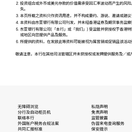
投资组合或外币或美元存款的价值需承受因汇率波动而产生的风险
失。
本页所载之资料只作资讯用途，并不构成要约、游说、邀请或建议
本资料由东亚银行有限公司刊发，并未经香港证券及期货事务监察
东亚银行有限公司(「本行」或「我们」) 受监管并获授权于香
或地区向您提供产品及服务。
所提供的资料，在发放此等资料可能被视为属营销或促销且该活动
敬请注意，本行在其他司法管辖区并未获授权或发牌提供服务及／或
无障碍浏览
私隐声明
分行及自动柜员机
免责声明
联络本行
监管披露
外国账户税务合规法案
伪冒来电查询服务
共同汇报标准
保安提示