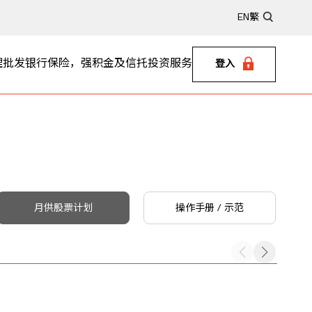
EN
繁
理
批发银行
保险，强积金及信托
投资服务
登入
月供股票计划
操作手册 / 示范