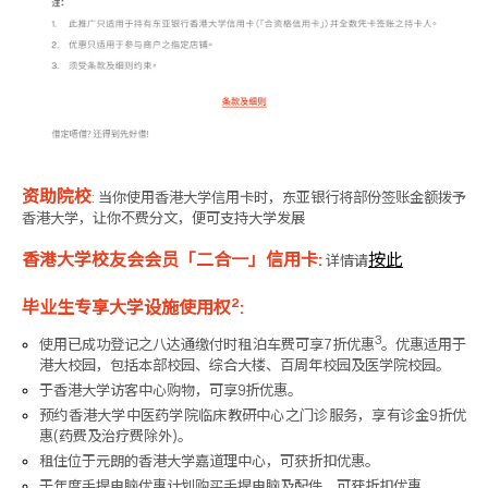
资助院校
:
当你使用香港大学信用卡时，东亚银行将部份签账金额拨予
香港大学，让你不费分文，便可支持大学发展
香港大学校友会会员「二合一」信用卡
:
按此
详情请
2
毕业生
专
享大学设施使用权
:
3
使用已成功登记之八达通缴付时租泊车费可享7折优惠
。优惠适用于
港大校园，包括本部校园、综合大楼、百周年校园及医学院校园。
于香港大学访客中心购物，可享9折优惠。
预约香港大学中医药学院临床教研中心之门诊服务，享有诊金9折优
惠(药费及治疗费除外)。
租住位于元朗的香港大学嘉道理中心，可获折扣优惠。
于年度手提电脑优惠计划购买手提电脑及配件，可获折扣优惠。