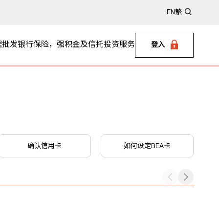
EN
繁
理
批发银行
保险，强积金及信托
投资服务
登入
确认信用卡
如何设定BEA卡