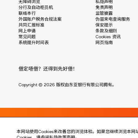
无障碍浏览
私隐声明
分行及自动柜员机
免责声明
联络本行
监管披露
外国账户税务合规法案
伪冒来电查询服务
共同汇报标准
保安提示
网上申请
条款及细则
常见问题
Cookies 资讯
系统提升时间表
网页指南
借定唔借？还得到先好借！
Copyright © 2026 版权由东亚银行有限公司拥有。
Live every moment
活出每刻
本网站使用Cookies来改善您的浏览体验。如果您继续浏览本网
Cookies，请参阅
私隐政策声明
。