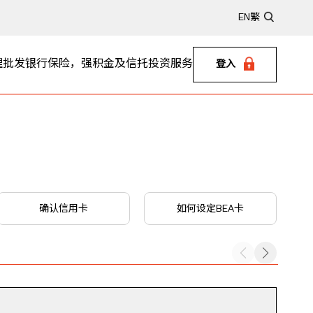
EN
繁
理
批发银行
保险，强积金及信托
投资服务
登入
确认信用卡
如何设定BEA卡