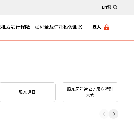
EN
繁
理
批发银行
保险，强积金及信托
投资服务
登入
股东周年常会 / 股东特别
股东通函
大会