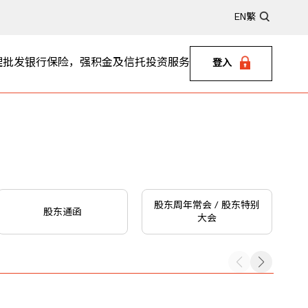
EN
繁
理
批发银行
保险，强积金及信托
投资服务
登入
股东周年常会 / 股东特别
股东通函
大会