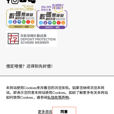
借定唔借？还得到先好借！
Copyright © 2026 版权由东亚银行有限公司拥有。
本网站使用Cookies来改善您的浏览体验。如果您继续浏览本网
站，即表示您同意本网站使用Cookies。如欲了解更多有关本网站
如何使用Cookies，请参阅
私隐政策声明
。
Live every moment
更多资讯
同意
活出每刻