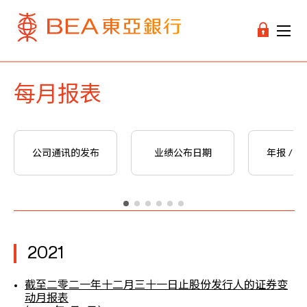
每月报表
公司通讯的发布
业绩公布日期
年报 / 
2021
截至二零二一年十二月三十一日止股份发行人的证券变
动月报表