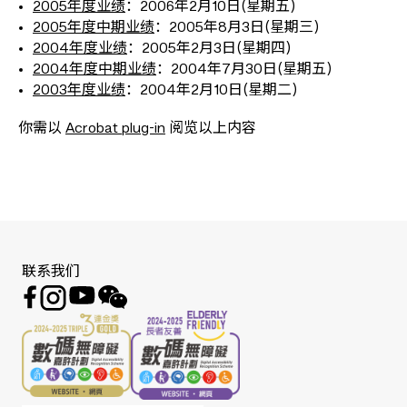
2005年度业绩
：2006年2月10日(星期五)
2005年度中期业绩
：2005年8月3日(星期三)
2004年度业绩
：2005年2月3日(星期四)
2004年度中期业绩
：2004年7月30日(星期五)
2003年度业绩
：2004年2月10日(星期二)
你需以
Acrobat plug-in
阅览以上内容
联系我们