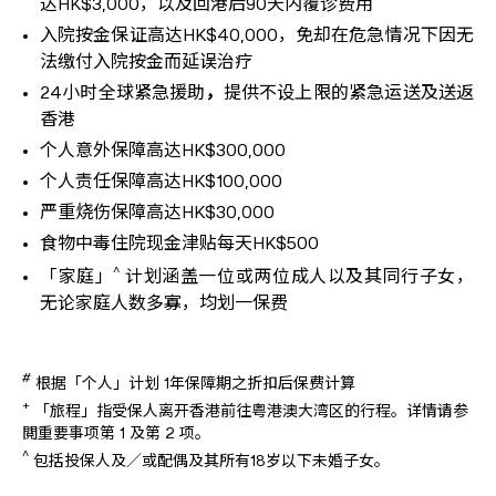
达HK$3,000，以及回港后90天内覆诊费用
入院按金保证高达HK$40,000，免却在危急情况下因无
法缴付入院按金而延误治疗
24小时全球紧急援助
，
提供不设上限的紧急运送及送返
香港
个人意外保障高达HK$300,000
个人责任保障高达HK$100,000
严重烧伤保障高达HK$30,000
食物中毒住院现金津贴每天HK$500
^
「家庭」
计划涵盖一位或两位成人以及其同行子女，
无论家庭人数多寡，均划一保费
#
根据「个人」计划 1年保障期之折扣后保费计算
+
「旅程」指受保人离开香港前往粤港澳大湾区的行程。详情请参
閲重要事项第 1 及第 2 项。
^
包括投保人及／或配偶及其所有18岁以下未婚子女。