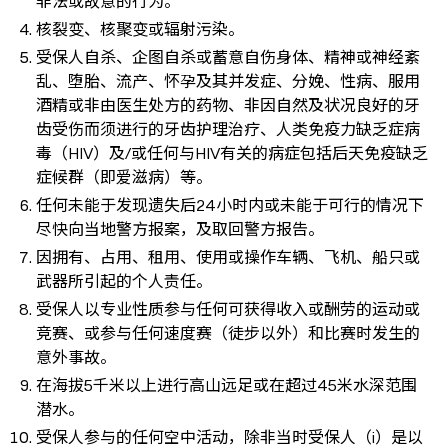
非法或故意的行为。
核裂变、核聚变或辐射污染。
受保人自杀、企图自杀或蓄意自伤身体、精神或神经紊
乱、堕胎、流产、怀孕及其并发症、分娩、性病、服用
酒精或非由医生处方的药物、非因自然及状况良好的牙
齿受伤而须进行的牙齿护理治疗、人类免疫力缺乏症病
毒（HIV）及/或任何与HIV有关的病症包括后天免疫缺乏
症候群（即爱滋病）等。
任何未能于发现遗失后24小时内或未能于可行的情况下
尽快向当地警方报案，及取回警方报告。
因拥有、占用、租用、使用或操作车辆、飞机、船只或
武器所引起的个人责任。
受保人以专业性质参与任何可获得收入或酬劳的运动或
竞赛、或参与任何速度赛（徒步以外）和比赛时发生的
意外事故。
在海拔5千米以上进行高山远足或在超过45米水深范围
潜水。
受保人参与的任何空中活动，除非当时受保人（i）是以