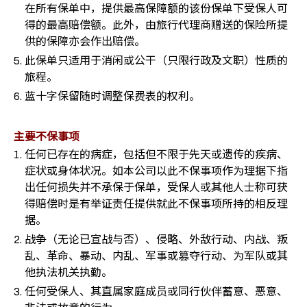
在所有保单中，提供最高保障额的该份保单下受保人可
得的最高赔偿额。此外，由旅行代理商赠送的保险所提
供的保障亦会作出赔偿。
此保单只适用于消闲或公干（只限行政及文职）性质的
旅程。
蓝十字保留随时调整保费表的权利。
主要不保事项
任何已存在的病症，包括但不限于先天或遗传的疾病、
症状或身体状况。如本公司以此不保事项作为理据下指
出任何损失并不承保于保单，受保人或其他人士称可获
得赔偿时是有举证责任提供就此不保事项所持的相反理
据。
战争（无论已宣战与否）、侵略、外敌行动、内战、叛
乱、革命、暴动、内乱、军事或篡夺行动、为军队或其
他执法机关执勤。
任何受保人、其直属家庭成员或同行伙伴蓄意、恶意、