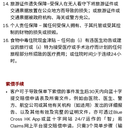
旅游证件遗失保障–受保人在无人看守下将旅游证件或
交通票据放置在公众地方而导致的损失；或旅游证件或
交通票据被政府机构、海关或警方充公。
个人责任保障 – 属任何受保人拥有、于其托管或受其控
制的财物的损失或损毁。
食物中毒住院现金津贴 – 任何由（i）有违医生劝告或建
议的旅行或（ii）特为接受医疗或手术治疗而计划的任何
旅程部分所招致的医疗费用；或住院时间少于连续24小
时。
索偿手续
客户可于导致保单下索偿的事件发生后30天内向蓝十字
提交赔偿申请表及所需文件，例如由医院、医生、警
方、航空公司或其他有关机构（如适用）发出的详细报
告、以及其他有效及完整的证明文件，亦可透过Blue
Cross HK App或蓝十字网站 24/7运作的「智」易
Claims网上平台提交赔偿申请，只需3个简单步骤（输