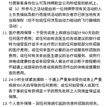
付费乘客身份在认可及持牌航空公司所经营的航机上，
或（ii）所参与之活动是由另一位持牌带领有关活动的人
士负责操纵及航行而提供活动的举办者亦已获当地有关
当局授权（但不包括任何涉及由动力驱动的飞行器械的
活动）。
医疗费用保障 – 于受伤或患上疾病当日起计180天后的
任何医疗费用；或任何由有违医生劝告或建议的旅行或
特为接受医疗或手术治疗而计划的任何旅程部分所招致
的医疗费用；或任何非医疗必要的治疗或服务所招致的
费用；或任何有关非由医生建议的治疗或服务、或例行
体格或健康检查或非因受保人需治疗或诊断于旅程期间
怀疑遇上或感染的伤患或疾病而须作出的体格或健康检
查的费用。
24小时全球紧急援助 – 于遇上严重身体受伤或患上严重
疾病180天后导致的任何费用；或任何如受保人或其代
表于事前没有获得蓝十字的预先批核之入院按金保证或
保障。
个人意外保障 – 因任何疾病引起的伤患所招致的损失。