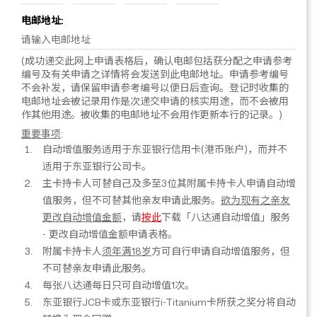
电邮地址:
(成功递交此网上申请表格后，确认电邮包括获分配之申请参考
编号及有关申请之详情将会发送到此电邮地址。申请参考编号
不会补发，请保留申请参考编号以便日后查询。登记时收集的
电邮地址会被记录用作是次递交申请的核实用途，而不会被用
作其他用途。被收集的电邮地址不会用作更新本行的记录。)
重要事项
:
自动增值服务适用于东亚银行信用卡(港币账户)，而并不
适用于东亚银行公司卡。
主卡持卡人可替自己及多至3位其附属卡持卡人申请自动增
值服务，但不可替其他亲友申请此服务。
欲为现有之亲友
更改自动增值金额
，请
按此
下载「八达通自动增值」服务
- 更改自动增值金额申请表格。
附属卡持卡人
须年满18岁
方可自行申请自动增值服务，但
不可替亲友申请此服务。
每张
八达通
每日只可自动增值1次。
东亚银行JCB卡或东亚银行i-Titanium卡所获之奖分将自动