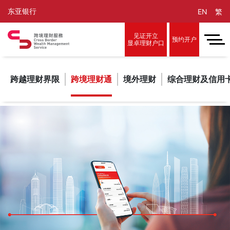
东亚银行
EN
繁
见证开立
预约开户
显卓理财户口
跨越理财界限
跨境理财通
境外理财
综合理财及信用