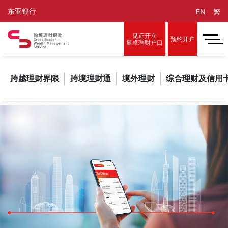
东亚银行
EN
繁
见证开立
预约开户
显卓理财户口
跨越理财界限
跨境理财通
境外理财
综合理财及信用