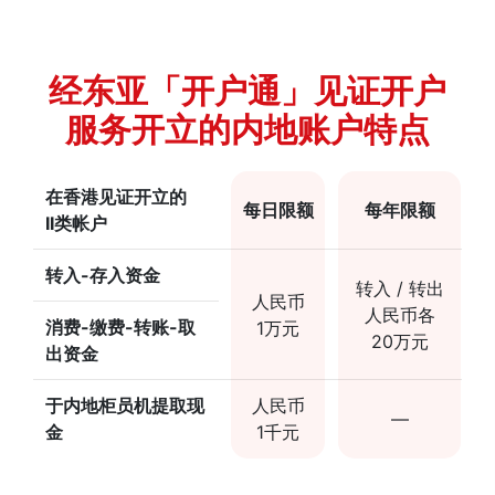
经东亚「开户通」见证开户
服务开立的内地账户特点
在香港见证开立的
每日限额
每年限额
II类帐户
转入-存入资金
转入 / 转出
人民币
人民币各
消费-缴费-转账-取
1万元
20万元
出资金
于内地柜员机提取现
人民币
—
金
1千元