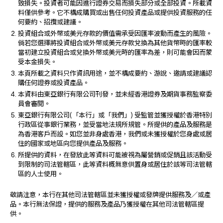
致損失。投資者可能因進行證券交易而損失部分或全部投資。所載資
料僅供參考。它不構成購買或出售任何投資產品或提供投資服務的任
何要約、招攬或建議。
投資組合或外幣或美元存款的價值需承受因匯率波動而產生的風險。
倘若您選擇將投資組合或外幣或美元存款兌換為其他貨幣時的匯率較
當初建立投資組合或兌換外幣或美元時的匯率為差，則可能會因而蒙
受本金損失。
本頁所載之資料只作資訊用途，並不構成要約、游說、邀請或建議認
購任何證券或投資產品。
本資料由東亞銀行有限公司刊發，並未經香港證券及期貨事務監察委
員會審閱。
東亞銀行有限公司(「本行」或「我們」) 受監管並獲授權於香港特別
行政區從事銀行業務，並受當地法規所規管。所提供的產品及服務是
為香港客戶而設。如您並非身處香港，我們或未獲授權於您身處或居
住的國家或地區向您提供產品及服務。
所提供的資料，在發放此等資料可能被視為屬營銷或促銷且該活動受
到限制的司法管轄區，此等資料概無意供置身或居住於該等司法管轄
區的人士使用。
敬請注意，本行在其他司法管轄區並未獲授權或發牌提供服務及／或產
品。本行無法保證，提供的服務及產品乃獲授權在其他司法管轄區提
供。