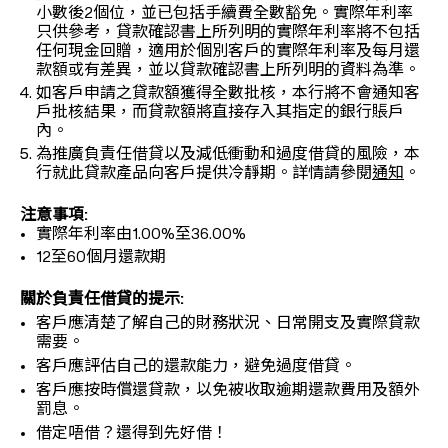
小數後2個位，並已包括手續費全數豁免。實際年利率
只供參考，貸款確認書上所列明的實際年利率將不包括
任何現金回贈，適用於個別客戶的實際年利率及每月還
款額或有差異，並以貸款確認書上所列明的資料為準。
如客戶申請之貸款額獲得全數批核，本行將不會通知客
戶批核結果，而貸款額將直接存入其指定的銀行賬戶
內。
為推廣負責任借貸以及減低衝動和過度借貸的風險，本
行就此貸款產品向客戶提供冷靜期。詳情請參閱
通知
。
注意事項:
實際年利率由1.00%至36.00%
12至60個月還款期
關於負責任借貸的提示:
客戶應清楚了解自己的財務狀況、日常開支及實際貸款
需要。
客戶應評估自己的還款能力，避免過度借貸。
客戶應按時償還貸款，以免被收取逾期還款費用及額外
罰息。
借定唔借？還得到先好借！