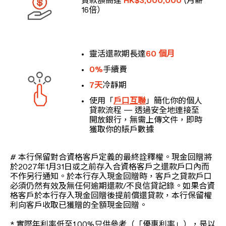
貸款額高達
HK$3,000,000
(月薪
16倍）
靈活還款期長達
60 個月
0%
手續費
7天
冷靜期
使用「
戶口互聯
」簡化你的個人
貸款流程 — 透過安全地連接至
開放銀行，無需上傳文件，即時
獲取你的賬戶數據
# 本行保留對合資格客戶定義的最終詮釋權。現金回贈將
於2027年1月31日或之前存入合資格客戶之還款戶口內而
不作另行通知。於本行存入現金回贈時，客戶之貸款戶口
必須仍然有效及無任何逾期還款/不良信貸記錄。如果合資
格客戶於本行存入現金回贈後提前償還貸款，本行保留權
利向客戶收取已獲贈的全額現金回贈。
* 實際年利率低至1.00%只供參考（「優惠利率」），是以