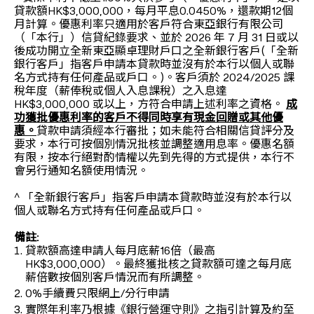
貸款額HK$3,000,000，每月平息0.0450%，還款期12個
月計算。優惠利率只適用於客戶符合東亞銀行有限公司
（「本行」）信貸紀錄要求、並於 2026 年 7 月 31 日或以
後成功開立全新東亞顯卓理財戶口之全新銀行客戶(「全新
銀行客戶」指客戶申請本貸款時並沒有於本行以個人或聯
名方式持有任何產品或戶口。)。客戶須於 2024/2025 課
稅年度（薪俸稅或個人入息課稅）之入息達
HK$3,000,000 或以上，方符合申請上述利率之資格。
成
功獲批優惠利率的客戶不得同時享有現金回贈或其他優
惠。
貸款申請須經本行審批；如未能符合相關信貸評分及
要求，本行可按個別情況批核並調整適用息率。優惠名額
有限，按本行絕對酌情權以先到先得的方式提供，本行不
會另行通知名額使用情況。
^ 「全新銀行客戶」指客戶申請本貸款時並沒有於本行以
個人或聯名方式持有任何產品或戶口。
備註:
貸款額高達申請人每月底薪16倍（最高
HK$3,000,000）。最終獲批核之貸款額可達之每月底
薪倍數按個別客戶情況而有所調整。
0%手續費只限網上/分行申請
實際年利率乃根據《銀行營運守則》之指引計算及約至