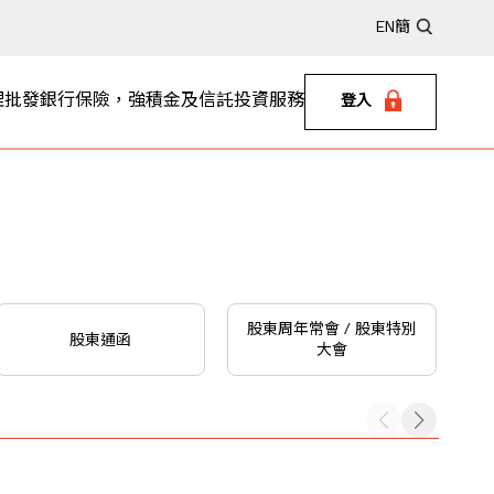
EN
簡
理
批發銀行
保險，強積金及信託
投資服務
登入
股東周年常會 / 股東特別
股東通函
大會