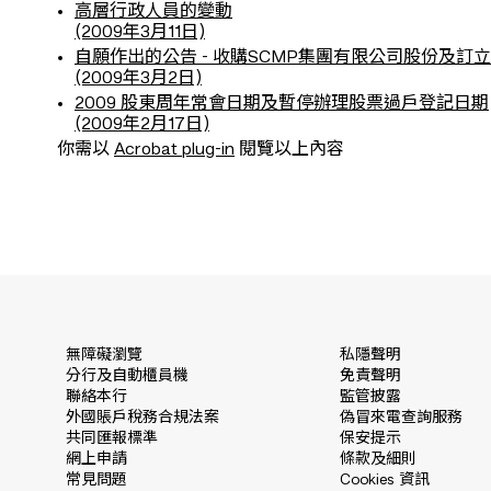
高層行政人員的變動
(2009年3月11日)
自願作出的公告 - 收購SCMP集團有限公司股份及
(2009年3月2日)
2009 股東周年常會日期及暫停辦理股票過戶登記日期
(2009年2月17日)
你需以
Acrobat plug-in
閱覽以上內容
無障礙瀏覽
私隱聲明
分行及自動櫃員機
免責聲明
聯絡本行
監管披露
外國賬戶稅務合規法案
偽冒來電查詢服務
共同匯報標準
保安提示
網上申請
條款及細則
常見問題
Cookies 資訊