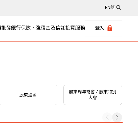
EN
簡
理
批發銀行
保險，強積金及信託
投資服務
登入
股東周年常會 / 股東特別
股東通函
大會