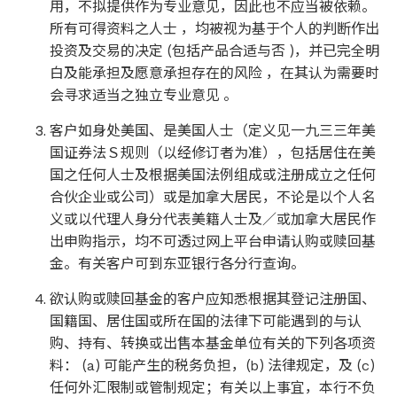
用，不拟提供作为专业意见，因此也不应当被依赖。
所有可得资料之人士 ，均被视为基于个人的判断作出
投资及交易的决定 (包括产品合适与否 )，并已完全明
白及能承担及愿意承担存在的风险 ，在其认为需要时
会寻求适当之独立专业意见 。
客户如身处美国、是美国人士（定义见一九三三年美
国证券法Ｓ规则（以经修订者为准），包括居住在美
国之任何人士及根据美国法例组成或注册成立之任何
合伙企业或公司）或是加拿大居民，不论是以个人名
义或以代理人身分代表美籍人士及／或加拿大居民作
出申购指示，均不可透过网上平台申请认购或赎回基
金。有关客户可到东亚银行各分行查询。
欲认购或赎回基金的客户应知悉根据其登记注册国、
国籍国、居住国或所在国的法律下可能遇到的与认
购、持有、转换或出售本基金单位有关的下列各项资
料： (a) 可能产生的税务负担，(b) 法律规定，及 (c)
任何外汇限制或管制规定；有关以上事宜，本行不负