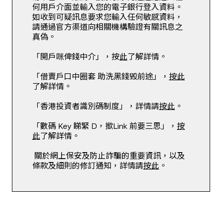
何用戶介面並輸入您的電子銀行登入資料。
如收到可疑訊息要求您輸入任何敏感資料，
請通過官方渠道向相關機構驗證有關訊息之
真偽。
「開戶咪俾錢中介」，按
此
了解詳情。
「借賣戶口中圈套 助洗黑錢毁前途」，
按此
了解詳情。
「香港投資者識別碼制度」，詳情請
按此
。
「數碼 Key 睇緊 D，撳Link 前要三思」，
按
此
了解詳情。
關於網上保安及防止詐騙的重要資訊，以及
條款及細則的修訂通知，詳情請
按此
。