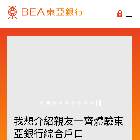
精進不休 追求卓越
我想介紹親友一齊體驗東
我想要周詳的財富管理方
我想全面提升創富力
我想我的手機銀行體驗 從
東亞銀行×友邦香港
我想把握環球及大灣區的
我想足不出港開立內地賬
我想為未來作更好的籌劃
亞銀行綜合戶口
案
此不一樣
新機遇
戶，享盡內地移動支付便
秉持品牌承諾「活出每刻」，我們竭誠盡力，提升
BEA GOAL結合存款、投資、保險同埋消費獎賞，
為你度身訂造保險方案 增值財富、全方位守護家人
SupremeGold Private超卓的私人財富策劃，助你