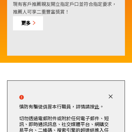
所服務社區的全面福祉。短片展示了我們最新的工
等你可以低門檻、自主嘅方式實現創富目標！
開創未來無限精彩。
更多
捷
現有客戶推薦親友開立指定戶口並符合指定要求，
SupremeGold顯卓理財的專業顧問團隊提供全方位
全新東亞手機銀行BEA Mobile配備簡易直接的介面
憑藉覆蓋大灣區的龐大網絡以及專業的業務團隊，
作成果，並期待未來與您分享更多精彩時刻。
更多
更多
推薦人可享二重豐富獎賞！
理財方案及個人化服務，結合流動理財的智能優
及全新功能，帶你刷新理財新高度，讓你體驗精簡
為你提供「跨境理財通（南向通）」服務，機遇本
東亞香港為你在港見證開立內地個人銀行結算賬
更多
勢，助你輕鬆跨地域創富，邁向富足人生。
至極的手機理財！
地掌握。
更多
戶，輕鬆透過香港手機綁定內地移動支付，兩地生
更多
更多
更多
活不停步。
更多
慎防有騙徒僞冒本行職員，詳情請按
此
。
切勿透過電郵附件或附於任何電子郵件、短
訊、即時通訊訊息、社交媒體平台、網購交
易平台、二維碼、搜索引擎的超連結進入任