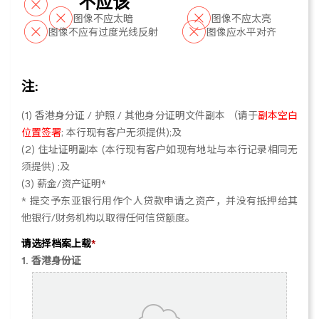
不应该
图像不应太暗
图像不应太亮
图像不应有过度光线反射
图像应水平对齐
注:
(1) 香港身分证 / 护照 / 其他身分证明文件副本 （请于
副本空白
位置签署
; 本行现有客户无须提供);及
(2) 住址证明副本 (本行现有客户如现有地址与本行记录相同无
须提供) ;及
(3) 薪金/资产证明*
* 提交予东亚银行用作个人贷款申请之资产，并没有抵押给其
他银行/财务机构以取得任何信贷额度。
请选择档案上载
*
1. 香港身份证